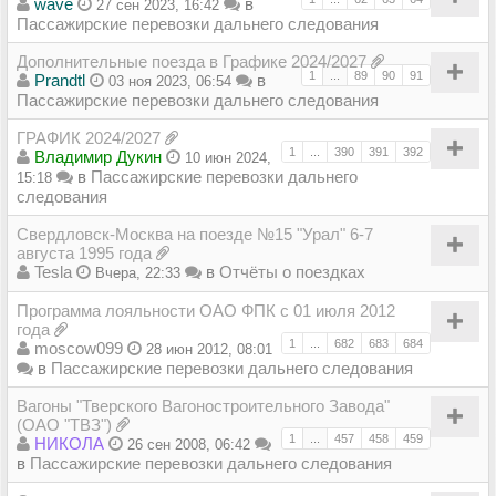
wave
в
27 сен 2023, 16:42
Пассажирские перевозки дальнего следования
Дополнительные поезда в Графике 2024/2027
1
...
89
90
91
Prandtl
в
03 ноя 2023, 06:54
Пассажирские перевозки дальнего следования
ГРАФИК 2024/2027
1
...
390
391
392
Владимир Дукин
10 июн 2024,
в
Пассажирские перевозки дальнего
15:18
следования
Свердловск-Москва на поезде №15 "Урал" 6-7
августа 1995 года
Tesla
в
Отчёты о поездках
Вчера, 22:33
Программа лояльности ОАО ФПК с 01 июля 2012
года
1
...
682
683
684
moscow099
28 июн 2012, 08:01
в
Пассажирские перевозки дальнего следования
Вагоны "Тверского Вагоностроительного Завода"
(ОАО "ТВЗ")
1
...
457
458
459
НИКОЛА
26 сен 2008, 06:42
в
Пассажирские перевозки дальнего следования