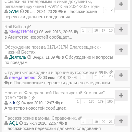
Ссылки на телеграммы и иные документы,
регламентирующие ГРАФИК на 2024-2027 годы
1
2
SVM
в
Пассажирские
29 авг 2024, 20:28
перевозки дальнего следования
Rail Baltica
1
...
16
17
18
SM@TRON
06 май 2016, 20:56
в
Агентство новостей сообщает...
Обсуждение поезда 317Ь/317Й Благовещенск -
Нижний Бестях
Деятель
в
Обсуждение и вопросы
Вчера, 11:39
по поездам
Студенты-проводники и прочие аутсорсеры в ФПК
1
...
21
22
23
seregathebest
03 июл 2018, 12:06
в
Пассажирские перевозки дальнего следования
Новости "Федеральной Пассажирской Компании"
(ОАО "ФПК")
1
...
178
179
180
zdr
в
04 дек 2010, 12:07
Агентство новостей сообщает...
Пассажирские вагоны. Справочник.
1
...
19
20
21
AQL
в
12 июл 2016, 22:57
Пассажирские перевозки дальнего следования