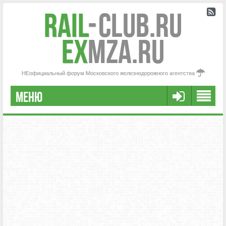
Rail
-
Club.RU
ex
MZA.RU
НЕофициальный форум Московского железнодорожного агентства
МЕНЮ
РЕГИСТРАЦИЯ
FAQ
НАША КОМАНДА
РАСШИРЕННЫЙ ПОИСК
СООБЩЕНИЯ БЕЗ ОТВЕТОВ