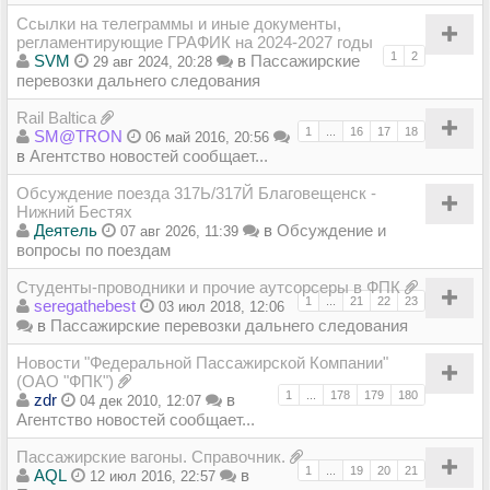
Ссылки на телеграммы и иные документы,
регламентирующие ГРАФИК на 2024-2027 годы
1
2
SVM
в
Пассажирские
29 авг 2024, 20:28
перевозки дальнего следования
Rail Baltica
1
...
16
17
18
SM@TRON
06 май 2016, 20:56
в
Агентство новостей сообщает...
Обсуждение поезда 317Ь/317Й Благовещенск -
Нижний Бестях
Деятель
в
Обсуждение и
07 авг 2026, 11:39
вопросы по поездам
Студенты-проводники и прочие аутсорсеры в ФПК
1
...
21
22
23
seregathebest
03 июл 2018, 12:06
в
Пассажирские перевозки дальнего следования
Новости "Федеральной Пассажирской Компании"
(ОАО "ФПК")
1
...
178
179
180
zdr
в
04 дек 2010, 12:07
Агентство новостей сообщает...
Пассажирские вагоны. Справочник.
1
...
19
20
21
AQL
в
12 июл 2016, 22:57