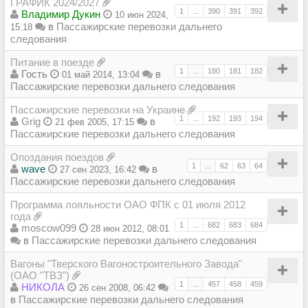
ГРАФИК 2024/2027
1
...
390
391
392
Владимир Дукин
10 июн 2024,
в
Пассажирские перевозки дальнего
15:18
следования
Питание в поезде
1
...
180
181
182
Гость
в
01 май 2014, 13:04
Пассажирские перевозки дальнего следования
Пассажирские перевозки на Украине
1
...
192
193
194
Grig
в
21 фев 2005, 17:15
Пассажирские перевозки дальнего следования
Опоздания поездов
1
...
62
63
64
wave
в
27 сен 2023, 16:42
Пассажирские перевозки дальнего следования
Программа лояльности ОАО ФПК с 01 июля 2012
года
1
...
682
683
684
moscow099
28 июн 2012, 08:01
в
Пассажирские перевозки дальнего следования
Вагоны "Тверского Вагоностроительного Завода"
(ОАО "ТВЗ")
1
...
457
458
459
НИКОЛА
26 сен 2008, 06:42
в
Пассажирские перевозки дальнего следования