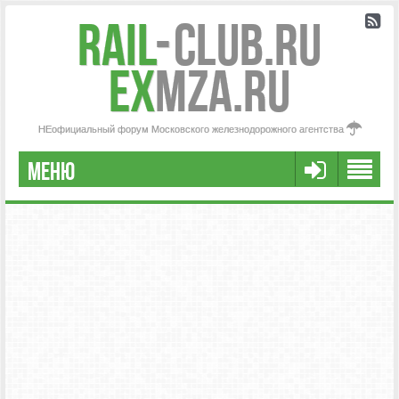
Rail
-
Club.RU
ex
MZA.RU
НЕофициальный форум Московского железнодорожного агентства
МЕНЮ
РЕГИСТРАЦИЯ
FAQ
НАША КОМАНДА
РАСШИРЕННЫЙ ПОИСК
СООБЩЕНИЯ БЕЗ ОТВЕТОВ