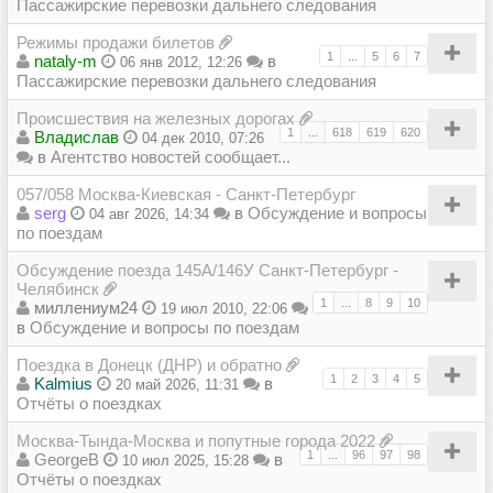
Пассажирские перевозки дальнего следования
Режимы продажи билетов
1
...
5
6
7
nataly-m
в
06 янв 2012, 12:26
Пассажирские перевозки дальнего следования
Происшествия на железных дорогах
1
...
618
619
620
Владиcлав
04 дек 2010, 07:26
в
Агентство новостей сообщает...
057/058 Москва-Киевская - Санкт-Петербург
serg
в
Обсуждение и вопросы
04 авг 2026, 14:34
по поездам
Обсуждение поезда 145А/146У Санкт-Петербург -
Челябинск
1
...
8
9
10
миллениум24
19 июл 2010, 22:06
в
Обсуждение и вопросы по поездам
Поездка в Донецк (ДНР) и обратно
1
2
3
4
5
Kalmius
в
20 май 2026, 11:31
Отчёты о поездках
Москва-Тында-Москва и попутные города 2022
1
...
96
97
98
GeorgeB
в
10 июл 2025, 15:28
Отчёты о поездках