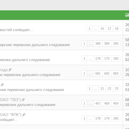
2
1
...
16
17
18
востей сообщает...
1
5
1
...
388
389
390
ирские перевозки дальнего следования
1
2
1
...
178
179
180
евозки дальнего следования
8
года
1
1
...
681
682
683
е перевозки дальнего следования
2
3
1
...
21
22
23
кие перевозки дальнего следования
6
(ОАО "ТВЗ")
6
1
...
457
458
459
еревозки дальнего следования
1
(ОАО "ФПК")
2
1
...
178
179
180
ообщает...
9