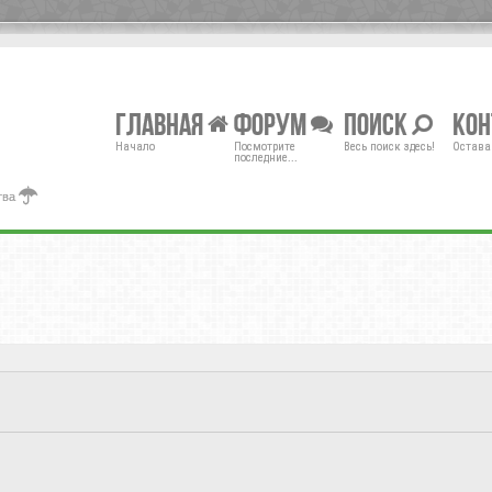
Главная
Форум
Поиск
Ко
Начало
Посмотрите
Весь поиск здесь!
Остава
последние...
тва