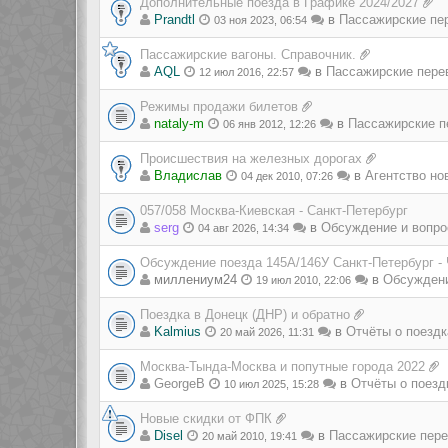
Дополнительные поезда в Графике 2024/2027
Prandtl
в
Пассажирские пе
03 ноя 2023, 06:54
Пассажирские вагоны. Справочник.
AQL
в
Пассажирские пере
12 июл 2016, 22:57
Режимы продажи билетов
nataly-m
в
Пассажирские п
06 янв 2012, 12:26
Происшествия на железных дорогах
Владиcлав
в
Агентство но
04 дек 2010, 07:26
057/058 Москва-Киевская - Санкт-Петербург
serg
в
Обсуждение и вопро
04 авг 2026, 14:34
Обсуждение поезда 145А/146У Санкт-Петербург -
миллениум24
в
Обсуждени
19 июл 2010, 22:06
Поездка в Донецк (ДНР) и обратно
Kalmius
в
Отчёты о поездк
20 май 2026, 11:31
Москва-Тында-Москва и попутные города 2022
GeorgeB
в
Отчёты о поезд
10 июл 2025, 15:28
Новые скидки от ФПК
Disel
в
Пассажирские пере
20 май 2010, 19:41