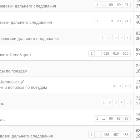
1
1
...
89
90
91
ревозки дальнего следования
3
3
1
...
19
20
21
возки дальнего следования
4
9
1
...
5
6
7
еревозки дальнего следования
3
9
1
...
618
619
620
востей сообщает...
2
2
сы по поездам
1
 Челябинск
1
1
...
8
9
10
е и вопросы по поездам
9
7
1
2
3
4
5
ах
1
1
1
...
96
97
98
ках
3
6
1
...
456
457
458
возки дальнего следования
1