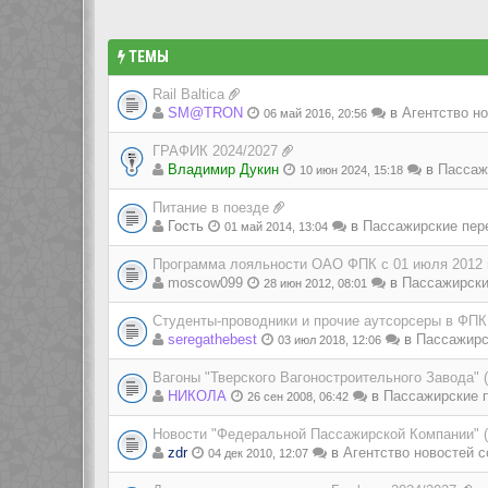
ТЕМЫ
Rail Baltica
SM@TRON
в
Агентство но
06 май 2016, 20:56
ГРАФИК 2024/2027
Владимир Дукин
в
Пассаж
10 июн 2024, 15:18
Питание в поезде
Гость
в
Пассажирские пер
01 май 2014, 13:04
Программа лояльности ОАО ФПК с 01 июля 2012 
moscow099
в
Пассажирски
28 июн 2012, 08:01
Студенты-проводники и прочие аутсорсеры в ФПК
seregathebest
в
Пассажирс
03 июл 2018, 12:06
Вагоны "Тверского Вагоностроительного Завода" 
НИКОЛА
в
Пассажирские п
26 сен 2008, 06:42
Новости "Федеральной Пассажирской Компании" 
zdr
в
Агентство новостей с
04 дек 2010, 12:07