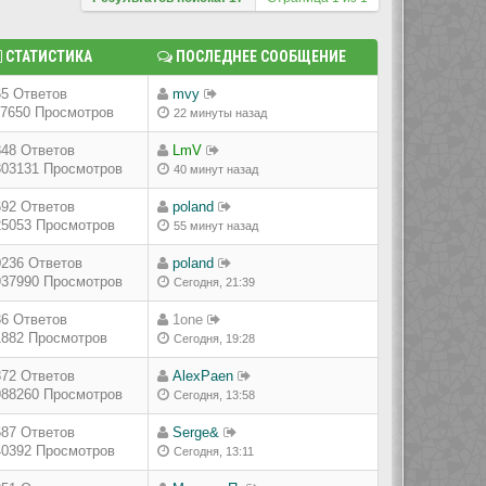
СТАТИСТИКА
ПОСЛЕДНЕЕ СООБЩЕНИЕ
65 Ответов
mvy
17650 Просмотров
22 минуты назад
848 Ответов
LmV
303131 Просмотров
40 минут назад
692 Ответов
poland
25053 Просмотров
55 минут назад
0236 Ответов
poland
937990 Просмотров
Сегодня, 21:39
36 Ответов
1one
1882 Просмотров
Сегодня, 19:28
872 Ответов
AlexPaen
988260 Просмотров
Сегодня, 13:58
687 Ответов
Serge&
40392 Просмотров
Сегодня, 13:11