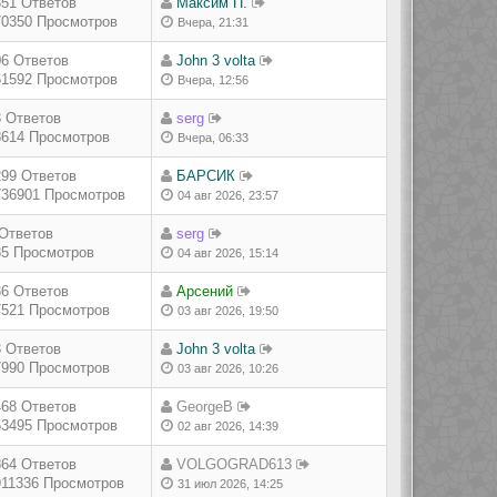
351 Ответов
Максим П.
70350 Просмотров
Вчера, 21:31
06 Ответов
John 3 volta
61592 Просмотров
Вчера, 12:56
3 Ответов
serg
8614 Просмотров
Вчера, 06:33
299 Ответов
БАРСИК
736901 Просмотров
04 авг 2026, 23:57
 Ответов
serg
85 Просмотров
04 авг 2026, 15:14
36 Ответов
Арсений
7521 Просмотров
03 авг 2026, 19:50
3 Ответов
John 3 volta
7990 Просмотров
03 авг 2026, 10:26
468 Ответов
GeorgeB
53495 Просмотров
02 авг 2026, 14:39
864 Ответов
VOLGOGRAD613
911336 Просмотров
31 июл 2026, 14:25