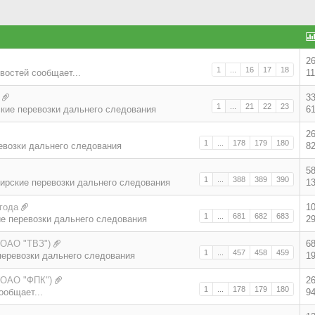
2
1
...
16
17
18
востей сообщает...
1
3
1
...
21
22
23
кие перевозки дальнего следования
6
2
1
...
178
179
180
евозки дальнего следования
8
5
1
...
388
389
390
ирские перевозки дальнего следования
1
года
1
1
...
681
682
683
е перевозки дальнего следования
2
(ОАО "ТВЗ")
6
1
...
457
458
459
еревозки дальнего следования
1
(ОАО "ФПК")
2
1
...
178
179
180
ообщает...
9