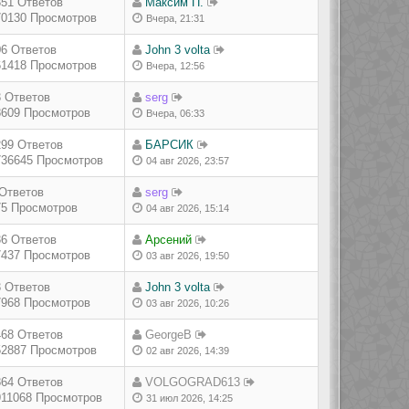
351 Ответов
Максим П.
70130 Просмотров
Вчера, 21:31
06 Ответов
John 3 volta
61418 Просмотров
Вчера, 12:56
3 Ответов
serg
8609 Просмотров
Вчера, 06:33
299 Ответов
БАРСИК
736645 Просмотров
04 авг 2026, 23:57
 Ответов
serg
75 Просмотров
04 авг 2026, 15:14
36 Ответов
Арсений
7437 Просмотров
03 авг 2026, 19:50
3 Ответов
John 3 volta
7968 Просмотров
03 авг 2026, 10:26
468 Ответов
GeorgeB
52887 Просмотров
02 авг 2026, 14:39
864 Ответов
VOLGOGRAD613
911068 Просмотров
31 июл 2026, 14:25