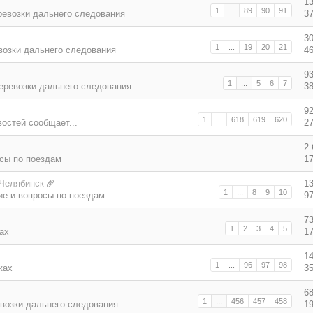
1
1
...
89
90
91
ревозки дальнего следования
3
3
1
...
19
20
21
возки дальнего следования
4
9
1
...
5
6
7
еревозки дальнего следования
3
9
1
...
618
619
620
востей сообщает...
2
2
сы по поездам
1
 Челябинск
1
1
...
8
9
10
е и вопросы по поездам
9
7
1
2
3
4
5
ах
1
1
1
...
96
97
98
ках
3
6
1
...
456
457
458
возки дальнего следования
1