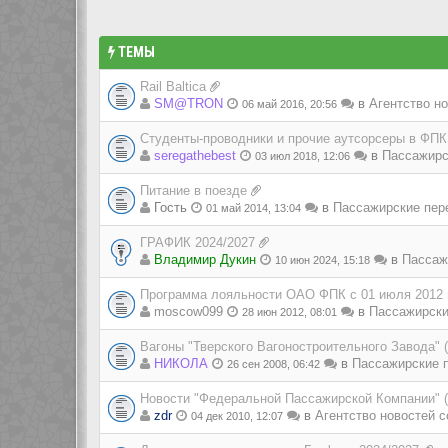
ТЕМЫ
Rail Baltica
SM@TRON
в
Агентство но
06 май 2016, 20:56
Студенты-проводники и прочие аутсорсеры в ФПК
seregathebest
в
Пассажирс
03 июл 2018, 12:06
Питание в поезде
Гость
в
Пассажирские пер
01 май 2014, 13:04
ГРАФИК 2024/2027
Владимир Дукин
в
Пассаж
10 июн 2024, 15:18
Программа лояльности ОАО ФПК с 01 июля 2012 
moscow099
в
Пассажирски
28 июн 2012, 08:01
Вагоны "Тверского Вагоностроительного Завода" 
НИКОЛА
в
Пассажирские п
26 сен 2008, 06:42
Новости "Федеральной Пассажирской Компании" 
zdr
в
Агентство новостей с
04 дек 2010, 12:07