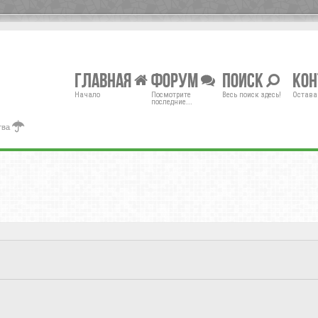
Главная
Форум
Поиск
Ко
Начало
Посмотрите
Весь поиск здесь!
Остава
последние...
тва