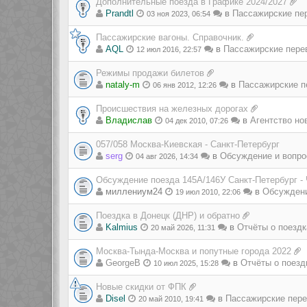
Дополнительные поезда в Графике 2024/2027
Prandtl
в
Пассажирские пе
03 ноя 2023, 06:54
Пассажирские вагоны. Справочник.
AQL
в
Пассажирские пере
12 июл 2016, 22:57
Режимы продажи билетов
nataly-m
в
Пассажирские п
06 янв 2012, 12:26
Происшествия на железных дорогах
Владиcлав
в
Агентство но
04 дек 2010, 07:26
057/058 Москва-Киевская - Санкт-Петербург
serg
в
Обсуждение и вопро
04 авг 2026, 14:34
Обсуждение поезда 145А/146У Санкт-Петербург -
миллениум24
в
Обсуждени
19 июл 2010, 22:06
Поездка в Донецк (ДНР) и обратно
Kalmius
в
Отчёты о поездк
20 май 2026, 11:31
Москва-Тында-Москва и попутные города 2022
GeorgeB
в
Отчёты о поезд
10 июл 2025, 15:28
Новые скидки от ФПК
Disel
в
Пассажирские пере
20 май 2010, 19:41