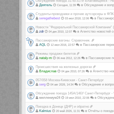
Обсуждение поезда 317Ь/317Й Благовещенск - Н
Деятель
в
Обсуждение и вопр
Сегодня, 11:39
Студенты-проводники и прочие аутсорсеры в ФПК
seregathebest
в
Пассажирс
03 июл 2018, 12:06
Новости "Федеральной Пассажирской Компании" 
zdr
в
Агентство новостей с
04 дек 2010, 12:07
Пассажирские вагоны. Справочник.
AQL
в
Пассажирские пере
12 июл 2016, 22:57
Режимы продажи билетов
nataly-m
в
Пассажирские п
06 янв 2012, 12:26
Происшествия на железных дорогах
Владиcлав
в
Агентство но
04 дек 2010, 07:26
057/058 Москва-Киевская - Санкт-Петербург
serg
в
Обсуждение и вопро
04 авг 2026, 14:34
Обсуждение поезда 145А/146У Санкт-Петербург -
миллениум24
в
Обсуждени
19 июл 2010, 22:06
Поездка в Донецк (ДНР) и обратно
Kalmius
в
Отчёты о поездк
20 май 2026, 11:31