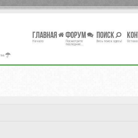
Главная
Форум
Поиск
Ко
Начало
Посмотрите
Весь поиск здесь!
Остава
последние...
тва