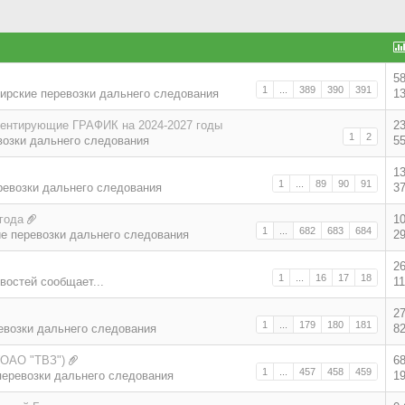
5
1
...
389
390
391
ирские перевозки дальнего следования
1
ментирующие ГРАФИК на 2024-2027 годы
2
1
2
возки дальнего следования
5
1
1
...
89
90
91
ревозки дальнего следования
3
года
1
1
...
682
683
684
е перевозки дальнего следования
2
2
1
...
16
17
18
востей сообщает...
1
2
1
...
179
180
181
евозки дальнего следования
8
(ОАО "ТВЗ")
6
1
...
457
458
459
еревозки дальнего следования
1