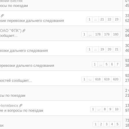
ижний Бестях
0
осы по поездам
4
3
1
...
21
22
23
кие перевозки дальнего следования
6
(ОАО "ФПК")
2
1
...
178
179
180
ообщает...
9
3
1
...
19
20
21
возки дальнего следования
4
9
1
...
5
6
7
еревозки дальнего следования
3
9
1
...
618
619
620
востей сообщает...
2
2
сы по поездам
2
 Челябинск
1
1
...
8
9
10
е и вопросы по поездам
9
7
1
2
3
4
5
ах
1