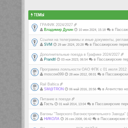
ТЕМЫ
ГРАФИК 2024/2027
Владимир Дукин
в
Пассаж
10 июн 2024, 15:18
Ссылки на телеграммы и иные документы, регла
SVM
в
Пассажирские пере
29 авг 2024, 20:28
Дополнительные поезда в Графике 2024/2027
Prandtl
в
Пассажирские пе
03 ноя 2023, 06:54
Программа лояльности ОАО ФПК с 01 июля 2012 
moscow099
в
Пассажирски
28 июн 2012, 08:01
Rail Baltica
SM@TRON
в
Агентство но
06 май 2016, 20:56
Питание в поезде
Гость
в
Пассажирские пер
01 май 2014, 13:04
Вагоны "Тверского Вагоностроительного Завода" 
НИКОЛА
в
Пассажирские п
26 сен 2008, 06:42