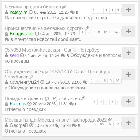
Режимы продажи билетов
1
...
5
6
7
nataly-m
в
06 янв 2012, 12:26
Пассажирские перевозки дальнего следования
Происшествия на железных дорогах
1
...
618
619
620
Владиcлав
04 дек 2010, 07:26
в
Агентство новостей сообщает...
057/058 Москва-Киевская - Санкт-Петербург
serg
в
Обсуждение и вопросы
04 авг 2026, 14:34
по поездам
Обсуждение поезда 145А/146У Санкт-Петербург -
Челябинск
1
...
8
9
10
миллениум24
19 июл 2010, 22:06
в
Обсуждение и вопросы по поездам
Поездка в Донецк (ДНР) и обратно
1
2
3
4
5
Kalmius
в
20 май 2026, 11:31
Отчёты о поездках
Москва-Тында-Москва и попутные города 2022
1
...
96
97
98
GeorgeB
в
10 июл 2025, 15:28
Отчёты о поездках