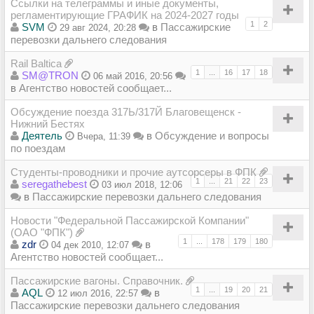
Ссылки на телеграммы и иные документы,
регламентирующие ГРАФИК на 2024-2027 годы
1
2
SVM
в
Пассажирские
29 авг 2024, 20:28
перевозки дальнего следования
Rail Baltica
1
...
16
17
18
SM@TRON
06 май 2016, 20:56
в
Агентство новостей сообщает...
Обсуждение поезда 317Ь/317Й Благовещенск -
Нижний Бестях
Деятель
в
Обсуждение и вопросы
Вчера, 11:39
по поездам
Студенты-проводники и прочие аутсорсеры в ФПК
1
...
21
22
23
seregathebest
03 июл 2018, 12:06
в
Пассажирские перевозки дальнего следования
Новости "Федеральной Пассажирской Компании"
(ОАО "ФПК")
1
...
178
179
180
zdr
в
04 дек 2010, 12:07
Агентство новостей сообщает...
Пассажирские вагоны. Справочник.
1
...
19
20
21
AQL
в
12 июл 2016, 22:57
Пассажирские перевозки дальнего следования