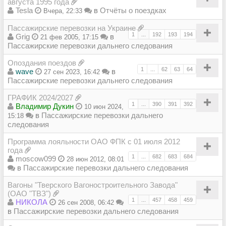
августа 1995 года
Tesla
в
Отчёты о поездках
Вчера, 22:33
Пассажирские перевозки на Украине
1
...
192
193
194
Grig
в
21 фев 2005, 17:15
Пассажирские перевозки дальнего следования
Опоздания поездов
1
...
62
63
64
wave
в
27 сен 2023, 16:42
Пассажирские перевозки дальнего следования
ГРАФИК 2024/2027
1
...
390
391
392
Владимир Дукин
10 июн 2024,
в
Пассажирские перевозки дальнего
15:18
следования
Программа лояльности ОАО ФПК с 01 июля 2012
года
1
...
682
683
684
moscow099
28 июн 2012, 08:01
в
Пассажирские перевозки дальнего следования
Вагоны "Тверского Вагоностроительного Завода"
(ОАО "ТВЗ")
1
...
457
458
459
НИКОЛА
26 сен 2008, 06:42
в
Пассажирские перевозки дальнего следования