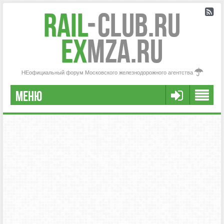
Rail
-
Club.RU
ex
MZA.RU
НЕофициальный форум Московского железнодорожного агентства
МЕНЮ
РЕГИСТРАЦИЯ
FAQ
НАША КОМАНДА
РАСШИРЕННЫЙ ПОИСК
СООБЩЕНИЯ БЕЗ ОТВЕТОВ