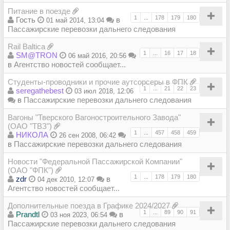
Питание в поезде
1
...
178
179
180
Гость
в
01 май 2014, 13:04
Пассажирские перевозки дальнего следования
Rail Baltica
1
...
16
17
18
SM@TRON
06 май 2016, 20:56
в
Агентство новостей сообщает...
Студенты-проводники и прочие аутсорсеры в ФПК
1
...
21
22
23
seregathebest
03 июл 2018, 12:06
в
Пассажирские перевозки дальнего следования
Вагоны "Тверского Вагоностроительного Завода"
(ОАО "ТВЗ")
1
...
457
458
459
НИКОЛА
26 сен 2008, 06:42
в
Пассажирские перевозки дальнего следования
Новости "Федеральной Пассажирской Компании"
(ОАО "ФПК")
1
...
178
179
180
zdr
в
04 дек 2010, 12:07
Агентство новостей сообщает...
Дополнительные поезда в Графике 2024/2027
1
...
89
90
91
Prandtl
в
03 ноя 2023, 06:54
Пассажирские перевозки дальнего следования