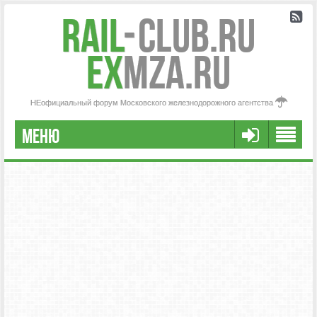
Rail
-
Club.RU
ex
MZA.RU
НЕофициальный форум Московского железнодорожного агентства
МЕНЮ
РЕГИСТРАЦИЯ
FAQ
НАША КОМАНДА
РАСШИРЕННЫЙ ПОИСК
СООБЩЕНИЯ БЕЗ ОТВЕТОВ