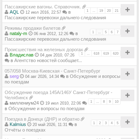
Пассажирские вагоны. Справочник.
1
...
19
20
21
AQL
в
12 июл 2016, 22:57
Пассажирские перевозки дальнего следования
Режимы продажи билетов
1
...
5
6
7
nataly-m
в
06 янв 2012, 12:26
Пассажирские перевозки дальнего следования
Происшествия на железных дорогах
1
...
618
619
620
Владиcлав
04 дек 2010, 07:26
в
Агентство новостей сообщает...
057/058 Москва-Киевская - Санкт-Петербург
serg
в
Обсуждение и вопросы
04 авг 2026, 14:34
по поездам
Обсуждение поезда 145А/146У Санкт-Петербург -
Челябинск
1
...
8
9
10
миллениум24
19 июл 2010, 22:06
в
Обсуждение и вопросы по поездам
Поездка в Донецк (ДНР) и обратно
1
2
3
4
5
Kalmius
в
20 май 2026, 11:31
Отчёты о поездках