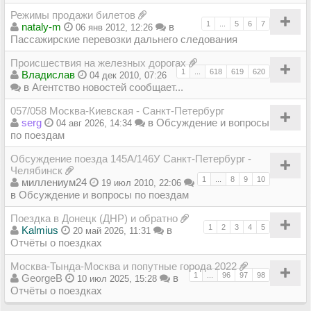
Режимы продажи билетов
1
...
5
6
7
nataly-m
в
06 янв 2012, 12:26
Пассажирские перевозки дальнего следования
Происшествия на железных дорогах
1
...
618
619
620
Владиcлав
04 дек 2010, 07:26
в
Агентство новостей сообщает...
057/058 Москва-Киевская - Санкт-Петербург
serg
в
Обсуждение и вопросы
04 авг 2026, 14:34
по поездам
Обсуждение поезда 145А/146У Санкт-Петербург -
Челябинск
1
...
8
9
10
миллениум24
19 июл 2010, 22:06
в
Обсуждение и вопросы по поездам
Поездка в Донецк (ДНР) и обратно
1
2
3
4
5
Kalmius
в
20 май 2026, 11:31
Отчёты о поездках
Москва-Тында-Москва и попутные города 2022
1
...
96
97
98
GeorgeB
в
10 июл 2025, 15:28
Отчёты о поездках