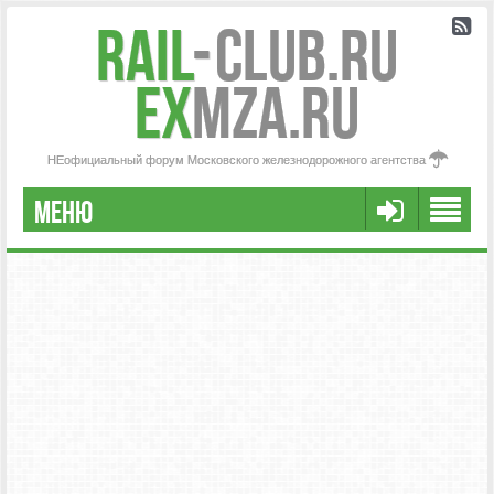
Rail
-
Club.RU
ex
MZA.RU
НЕофициальный форум Московского железнодорожного агентства
МЕНЮ
РЕГИСТРАЦИЯ
FAQ
НАША КОМАНДА
РАСШИРЕННЫЙ ПОИСК
СООБЩЕНИЯ БЕЗ ОТВЕТОВ