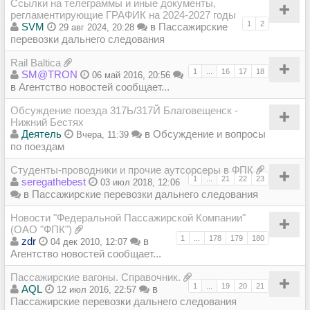
Ссылки на телеграммы и иные документы,
регламентирующие ГРАФИК на 2024-2027 годы
1
2
SVM
в
Пассажирские
29 авг 2024, 20:28
перевозки дальнего следования
Rail Baltica
1
...
16
17
18
SM@TRON
06 май 2016, 20:56
в
Агентство новостей сообщает...
Обсуждение поезда 317Ь/317Й Благовещенск -
Нижний Бестях
Деятель
в
Обсуждение и вопросы
Вчера, 11:39
по поездам
Студенты-проводники и прочие аутсорсеры в ФПК
1
...
21
22
23
seregathebest
03 июл 2018, 12:06
в
Пассажирские перевозки дальнего следования
Новости "Федеральной Пассажирской Компании"
(ОАО "ФПК")
1
...
178
179
180
zdr
в
04 дек 2010, 12:07
Агентство новостей сообщает...
Пассажирские вагоны. Справочник.
1
...
19
20
21
AQL
в
12 июл 2016, 22:57
Пассажирские перевозки дальнего следования