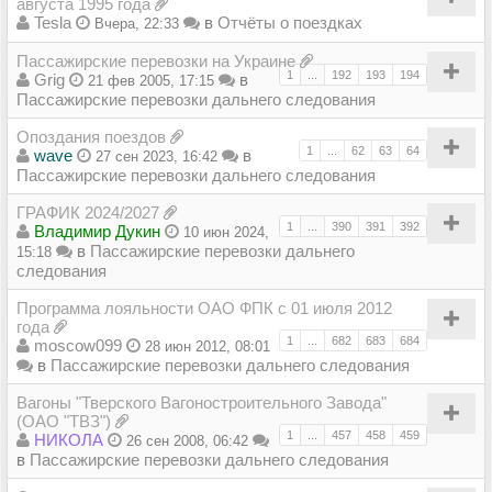
августа 1995 года
Tesla
в
Отчёты о поездках
Вчера, 22:33
Пассажирские перевозки на Украине
1
...
192
193
194
Grig
в
21 фев 2005, 17:15
Пассажирские перевозки дальнего следования
Опоздания поездов
1
...
62
63
64
wave
в
27 сен 2023, 16:42
Пассажирские перевозки дальнего следования
ГРАФИК 2024/2027
1
...
390
391
392
Владимир Дукин
10 июн 2024,
в
Пассажирские перевозки дальнего
15:18
следования
Программа лояльности ОАО ФПК с 01 июля 2012
года
1
...
682
683
684
moscow099
28 июн 2012, 08:01
в
Пассажирские перевозки дальнего следования
Вагоны "Тверского Вагоностроительного Завода"
(ОАО "ТВЗ")
1
...
457
458
459
НИКОЛА
26 сен 2008, 06:42
в
Пассажирские перевозки дальнего следования