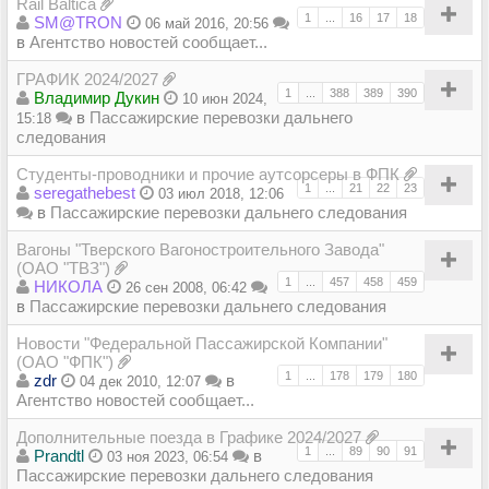
Rail Baltica
1
...
16
17
18
SM@TRON
06 май 2016, 20:56
в
Агентство новостей сообщает...
ГРАФИК 2024/2027
1
...
388
389
390
Владимир Дукин
10 июн 2024,
в
Пассажирские перевозки дальнего
15:18
следования
Студенты-проводники и прочие аутсорсеры в ФПК
1
...
21
22
23
seregathebest
03 июл 2018, 12:06
в
Пассажирские перевозки дальнего следования
Вагоны "Тверского Вагоностроительного Завода"
(ОАО "ТВЗ")
1
...
457
458
459
НИКОЛА
26 сен 2008, 06:42
в
Пассажирские перевозки дальнего следования
Новости "Федеральной Пассажирской Компании"
(ОАО "ФПК")
1
...
178
179
180
zdr
в
04 дек 2010, 12:07
Агентство новостей сообщает...
Дополнительные поезда в Графике 2024/2027
1
...
89
90
91
Prandtl
в
03 ноя 2023, 06:54
Пассажирские перевозки дальнего следования