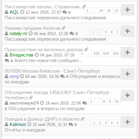
Пассажирские вагоны. Справочник.
1
...
19
20
21
AQL
в
12 июл 2016, 22:57
Пассажирские перевозки дальнего следования
Режимы продажи билетов
1
...
5
6
7
nataly-m
в
06 янв 2012, 12:26
Пассажирские перевозки дальнего следования
Происшествия на железных дорогах
1
...
618
619
620
Владиcлав
04 дек 2010, 07:26
в
Агентство новостей сообщает...
057/058 Москва-Киевская - Санкт-Петербург
serg
в
Обсуждение и вопросы
04 авг 2026, 14:34
по поездам
Обсуждение поезда 145А/146У Санкт-Петербург -
Челябинск
1
...
8
9
10
миллениум24
19 июл 2010, 22:06
в
Обсуждение и вопросы по поездам
Поездка в Донецк (ДНР) и обратно
1
2
3
4
5
Kalmius
в
20 май 2026, 11:31
Отчёты о поездках