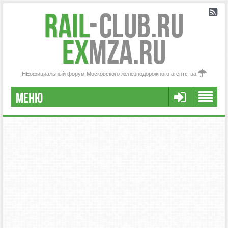
Rail
-
Club.RU
ex
MZA.RU
НЕофициальный форум Московского железнодорожного агентства
МЕНЮ
РЕГИСТРАЦИЯ
FAQ
НАША КОМАНДА
РАСШИРЕННЫЙ ПОИСК
СООБЩЕНИЯ БЕЗ ОТВЕТОВ