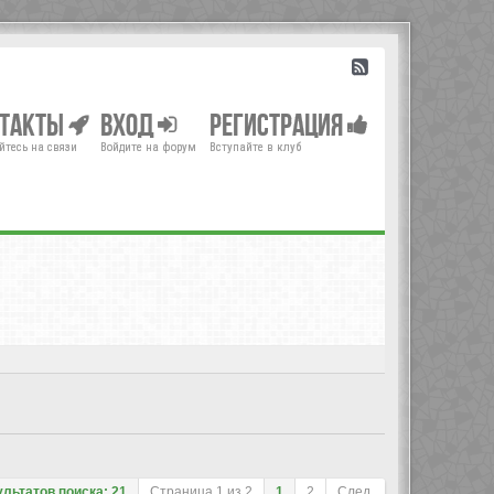
нтакты
Вход
Регистрация
йтесь на связи
Войдите на форум
Вступайте в клуб
ультатов поиска: 21
Страница
1
из
2
1
2
След.