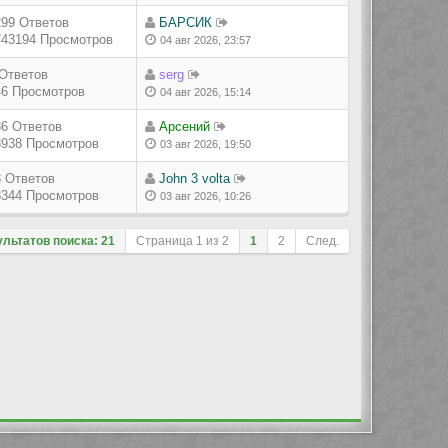
299 Ответов
БАРСИК
743194 Просмотров
04 авг 2026, 23:57
 Ответов
serg
46 Просмотров
04 авг 2026, 15:14
36 Ответов
Арсений
8938 Просмотров
03 авг 2026, 19:50
3 Ответов
John 3 volta
8344 Просмотров
03 авг 2026, 10:26
ультатов поиска: 21
Страница
1
из
2
1
2
След.