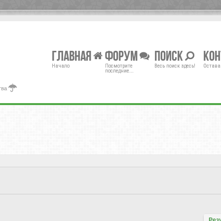
Главная
Форум
Поиск
Ко
Начало
Посмотрите
Весь поиск здесь!
Остава
последние...
тва
Рез