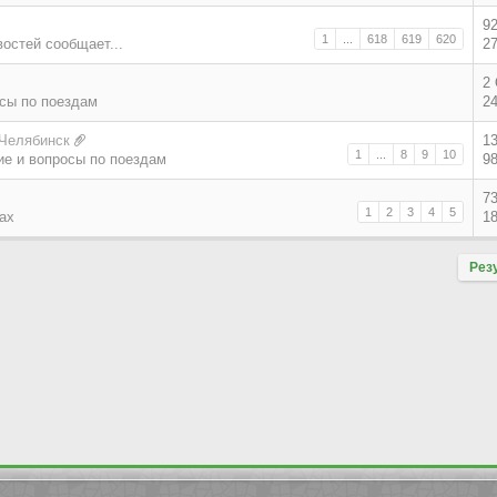
9
1
...
618
619
620
востей сообщает...
2
2
сы по поездам
2
 Челябинск
1
1
...
8
9
10
е и вопросы по поездам
9
7
1
2
3
4
5
ах
1
Рез