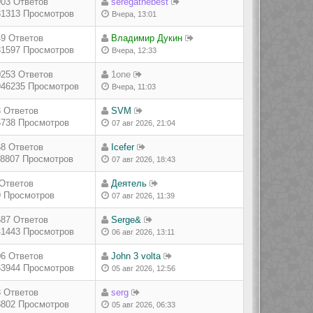
903 Ответов
seregathebest
31313 Просмотров
Вчера, 13:01
49 Ответов
Владимир Дукин
81597 Просмотров
Вчера, 12:33
0253 Ответов
1one
946235 Просмотров
Вчера, 11:03
3 Ответов
SVM
5738 Просмотров
07 авг 2026, 21:04
68 Ответов
Icefer
18807 Просмотров
07 авг 2026, 18:43
 Ответов
Деятель
9 Просмотров
07 авг 2026, 11:39
687 Ответов
Serge&
41443 Просмотров
06 авг 2026, 13:11
06 Ответов
John 3 volta
63944 Просмотров
05 авг 2026, 12:56
3 Ответов
serg
8802 Просмотров
05 авг 2026, 06:33