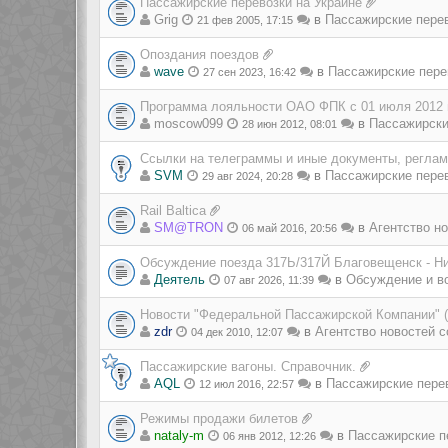
Пассажирские перевозки на Украине
Grig
в
Пассажирские пере
21 фев 2005, 17:15
Опоздания поездов
wave
в
Пассажирские пере
27 сен 2023, 16:42
Программа лояльности ОАО ФПК с 01 июля 2012 
moscow099
в
Пассажирски
28 июн 2012, 08:01
Ссылки на телеграммы и иные документы, регла
SVM
в
Пассажирские пере
29 авг 2024, 20:28
Rail Baltica
SM@TRON
в
Агентство но
06 май 2016, 20:56
Обсуждение поезда 317Ь/317Й Благовещенск - Н
Деятель
в
Обсуждение и в
07 авг 2026, 11:39
Новости "Федеральной Пассажирской Компании" 
zdr
в
Агентство новостей с
04 дек 2010, 12:07
Пассажирские вагоны. Справочник.
AQL
в
Пассажирские пере
12 июл 2016, 22:57
Режимы продажи билетов
nataly-m
в
Пассажирские п
06 янв 2012, 12:26