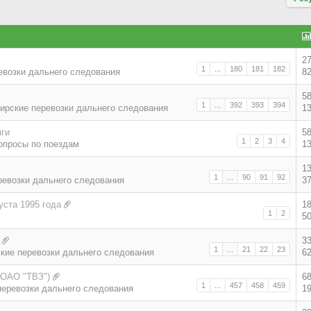
2
1
...
180
181
182
евозки дальнего следования
8
5
1
...
392
393
394
ирские перевозки дальнего следования
1
нги
5
1
2
3
4
опросы по поездам
1
1
1
...
90
91
92
ревозки дальнего следования
3
уста 1995 года
1
1
2
5
3
1
...
21
22
23
кие перевозки дальнего следования
6
(ОАО "ТВЗ")
6
1
...
457
458
459
еревозки дальнего следования
1