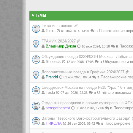
ТЕМЫ
Питание в поезде
Гость
в
Пассажирские пер
01 май 2014, 13:04
ГРАФИК 2024/2027
Владимир Дукин
в
Пассаж
10 июн 2024, 15:18
Обсуждение поезда 022Я/021Н Москва - Лабытна
Shoorick
в
Обсуждение и в
12 авг 2008, 17:08
Дополнительные поезда в Графике 2024/2027
Prandtl
в
Пассажирские пе
03 ноя 2023, 06:54
Свердловск-Москва на поезде №15 "Урал" 6-7 авг
Tesla
в
Отчёты о поездках
07 авг 2026, 22:33
Студенты-проводники и прочие аутсорсеры в ФПК
seregathebest
в
Пассажирс
03 июл 2018, 12:06
Вагоны "Тверского Вагоностроительного Завода" 
НИКОЛА
в
Пассажирские п
26 сен 2008, 06:42