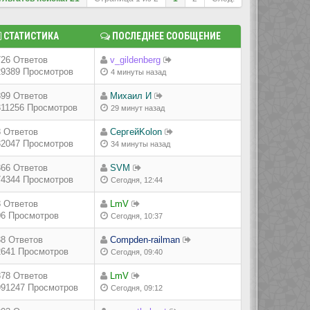
СТАТИСТИКА
ПОСЛЕДНЕЕ СООБЩЕНИЕ
726 Ответов
v_gildenberg
29389 Просмотров
4 минуты назад
899 Ответов
Михаил И
311256 Просмотров
29 минут назад
8 Ответов
СергейKolon
32047 Просмотров
34 минуты назад
366 Ответов
SVM
74344 Просмотров
Сегодня, 12:44
8 Ответов
LmV
06 Просмотров
Сегодня, 10:37
38 Ответов
Compden-railman
2641 Просмотров
Сегодня, 09:40
878 Ответов
LmV
991247 Просмотров
Сегодня, 09:12