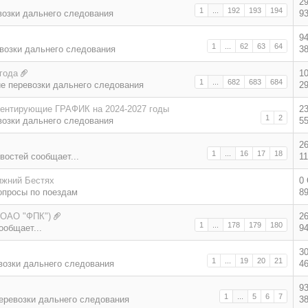
2
1
...
192
193
194
возки дальнего следования
9
9
1
...
62
63
64
возки дальнего следования
3
года
1
1
...
682
683
684
е перевозки дальнего следования
2
ментирующие ГРАФИК на 2024-2027 годы
2
1
2
возки дальнего следования
5
2
1
...
16
17
18
востей сообщает...
1
ижний Бестях
0
опросы по поездам
8
(ОАО "ФПК")
2
1
...
178
179
180
ообщает...
9
3
1
...
19
20
21
возки дальнего следования
4
9
1
...
5
6
7
еревозки дальнего следования
3