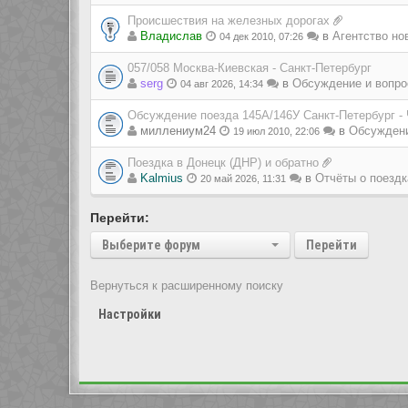
Происшествия на железных дорогах
Владиcлав
в
Агентство но
04 дек 2010, 07:26
057/058 Москва-Киевская - Санкт-Петербург
serg
в
Обсуждение и вопро
04 авг 2026, 14:34
Обсуждение поезда 145А/146У Санкт-Петербург -
миллениум24
в
Обсуждени
19 июл 2010, 22:06
Поездка в Донецк (ДНР) и обратно
Kalmius
в
Отчёты о поездк
20 май 2026, 11:31
Перейти:
Выберите форум
Перейти
Вернуться к расширенному поиску
Настройки
Показать сообщения за:
Перейти