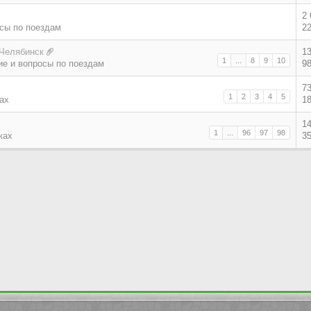
2
сы по поездам
2
 Челябинск
1
1
...
8
9
10
е и вопросы по поездам
9
7
1
2
3
4
5
ах
1
1
1
...
96
97
98
ках
3