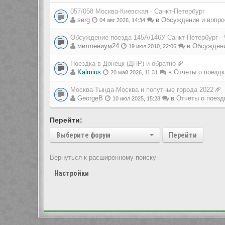
057/058 Москва-Киевская - Санкт-Петербург
serg
в
Обсуждение и вопро
04 авг 2026, 14:34
Обсуждение поезда 145А/146У Санкт-Петербург -
миллениум24
в
Обсуждени
19 июл 2010, 22:06
Поездка в Донецк (ДНР) и обратно
Kalmius
в
Отчёты о поездк
20 май 2026, 11:31
Москва-Тында-Москва и попутные города 2022
GeorgeB
в
Отчёты о поезд
10 июл 2025, 15:28
Перейти:
Выберите форум
Перейти
Вернуться к расширенному поиску
Настройки
Показать сообщения за:
Перейти