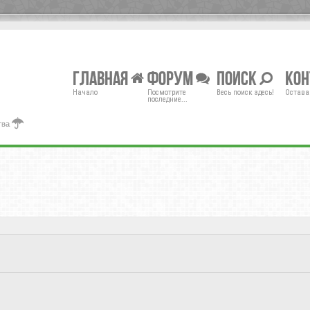
Главная
Форум
Поиск
Ко
Начало
Посмотрите
Весь поиск здесь!
Остава
последние...
тва