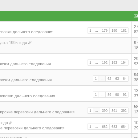
2
1
...
179
180
181
евозки дальнего следования
8
уста 1995 года
9
1
2
1
...
192
193
194
возки дальнего следования
9
9
1
...
62
63
64
возки дальнего следования
3
1
1
...
89
90
91
ревозки дальнего следования
3
5
1
...
390
391
392
ирские перевозки дальнего следования
1
года
1
1
...
682
683
684
е перевозки дальнего следования
2