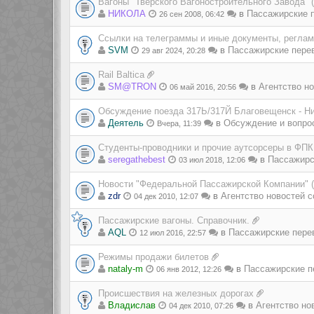
Вагоны "Тверского Вагоностроительного Завода" 
НИКОЛА
в
Пассажирские п
26 сен 2008, 06:42
Ссылки на телеграммы и иные документы, регла
SVM
в
Пассажирские пере
29 авг 2024, 20:28
Rail Baltica
SM@TRON
в
Агентство но
06 май 2016, 20:56
Обсуждение поезда 317Ь/317Й Благовещенск - Н
Деятель
в
Обсуждение и вопро
Вчера, 11:39
Студенты-проводники и прочие аутсорсеры в ФПК
seregathebest
в
Пассажирс
03 июл 2018, 12:06
Новости "Федеральной Пассажирской Компании" 
zdr
в
Агентство новостей с
04 дек 2010, 12:07
Пассажирские вагоны. Справочник.
AQL
в
Пассажирские пере
12 июл 2016, 22:57
Режимы продажи билетов
nataly-m
в
Пассажирские п
06 янв 2012, 12:26
Происшествия на железных дорогах
Владиcлав
в
Агентство но
04 дек 2010, 07:26