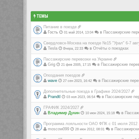
ТЕМЫ
Питание в поезде
Гость
в
Пассажирские пер
01 май 2014, 13:04
Свердловск-Москва на поезде №15 "Урал" 6-7 авг
Tesla
в
Отчёты о поездках
Вчера, 22:33
Пассажирские перевозки на Украине
Grig
в
Пассажирские пере
21 фев 2005, 17:15
Опоздания поездов
wave
в
Пассажирские пере
27 сен 2023, 16:42
Дополнительные поезда в Графике 2024/2027
Prandtl
в
Пассажирские пе
03 ноя 2023, 06:54
ГРАФИК 2024/2027
Владимир Дукин
в
Пассаж
10 июн 2024, 15:18
Программа лояльности ОАО ФПК с 01 июля 2012 
moscow099
в
Пассажирски
28 июн 2012, 08:01