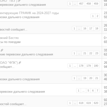
(ОАО "ТВЗ")
6
1
...
457
458
459
еревозки дальнего следования
1
ментирующие ГРАФИК на 2024-2027 годы
2
1
2
возки дальнего следования
5
2
1
...
16
17
18
востей сообщает...
1
ижний Бестях
0
сы по поездам
6
3
1
...
21
22
23
кие перевозки дальнего следования
6
(ОАО "ФПК")
2
1
...
178
179
180
ообщает...
9
3
1
...
19
20
21
возки дальнего следования
4
9
1
...
5
6
7
еревозки дальнего следования
3
9
1
...
618
619
620
востей сообщает...
2