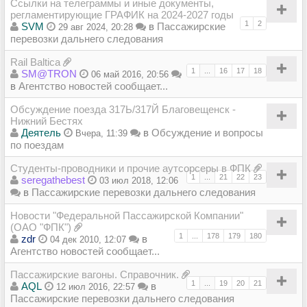
Ссылки на телеграммы и иные документы,
регламентирующие ГРАФИК на 2024-2027 годы
1
2
SVM
в
Пассажирские
29 авг 2024, 20:28
перевозки дальнего следования
Rail Baltica
1
...
16
17
18
SM@TRON
06 май 2016, 20:56
в
Агентство новостей сообщает...
Обсуждение поезда 317Ь/317Й Благовещенск -
Нижний Бестях
Деятель
в
Обсуждение и вопросы
Вчера, 11:39
по поездам
Студенты-проводники и прочие аутсорсеры в ФПК
1
...
21
22
23
seregathebest
03 июл 2018, 12:06
в
Пассажирские перевозки дальнего следования
Новости "Федеральной Пассажирской Компании"
(ОАО "ФПК")
1
...
178
179
180
zdr
в
04 дек 2010, 12:07
Агентство новостей сообщает...
Пассажирские вагоны. Справочник.
1
...
19
20
21
AQL
в
12 июл 2016, 22:57
Пассажирские перевозки дальнего следования