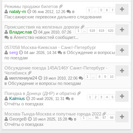
Режимы продажи билетов
1
...
5
6
7
nataly-m
в
06 янв 2012, 12:26
Пассажирские перевозки дальнего следования
Происшествия на железных дорогах
1
...
618
619
620
Владиcлав
04 дек 2010, 07:26
в
Агентство новостей сообщает...
057/058 Москва-Киевская - Санкт-Петербург
serg
в
Обсуждение и вопросы
04 авг 2026, 14:34
по поездам
Обсуждение поезда 145А/146У Санкт-Петербург -
Челябинск
1
...
8
9
10
миллениум24
19 июл 2010, 22:06
в
Обсуждение и вопросы по поездам
Поездка в Донецк (ДНР) и обратно
1
2
3
4
5
Kalmius
в
20 май 2026, 11:31
Отчёты о поездках
Москва-Тында-Москва и попутные города 2022
1
...
96
97
98
GeorgeB
в
10 июл 2025, 15:28
Отчёты о поездках