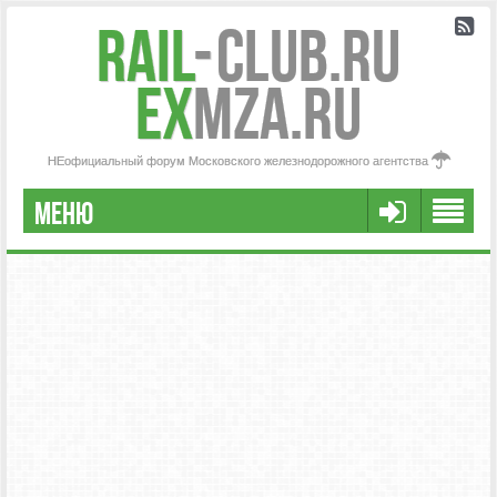
Rail
-
Club.RU
ex
MZA.RU
НЕофициальный форум Московского железнодорожного агентства
МЕНЮ
РЕГИСТРАЦИЯ
FAQ
НАША КОМАНДА
РАСШИРЕННЫЙ ПОИСК
СООБЩЕНИЯ БЕЗ ОТВЕТОВ