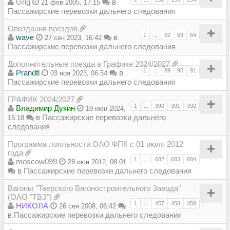
Grig
в
21 фев 2005, 17:15
Пассажирские перевозки дальнего следования
Опоздания поездов
1
...
62
63
64
wave
в
27 сен 2023, 16:42
Пассажирские перевозки дальнего следования
Дополнительные поезда в Графике 2024/2027
1
...
89
90
91
Prandtl
в
03 ноя 2023, 06:54
Пассажирские перевозки дальнего следования
ГРАФИК 2024/2027
1
...
390
391
392
Владимир Дукин
10 июн 2024,
в
Пассажирские перевозки дальнего
15:18
следования
Программа лояльности ОАО ФПК с 01 июля 2012
года
1
...
682
683
684
moscow099
28 июн 2012, 08:01
в
Пассажирские перевозки дальнего следования
Вагоны "Тверского Вагоностроительного Завода"
(ОАО "ТВЗ")
1
...
457
458
459
НИКОЛА
26 сен 2008, 06:42
в
Пассажирские перевозки дальнего следования