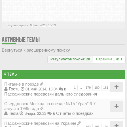
АКТИВНЫЕ ТЕМЫ
Текущее время: 08 авг 2026, 15:33
АКТИВНЫЕ ТЕМЫ
Вернуться к расширенному поиску
Результатов поиска: 20
Страница
1
из
1
ТЕМЫ
Питание в поезде
1
...
179
180
181
Гость
в
01 май 2014, 13:04
Пассажирские перевозки дальнего следования
Свердловск-Москва на поезде №15 "Урал" 6-7
августа 1995 года
Tesla
в
Отчёты о поездках
Вчера, 22:33
Пассажирские перевозки на Украине
1
...
192
193
194