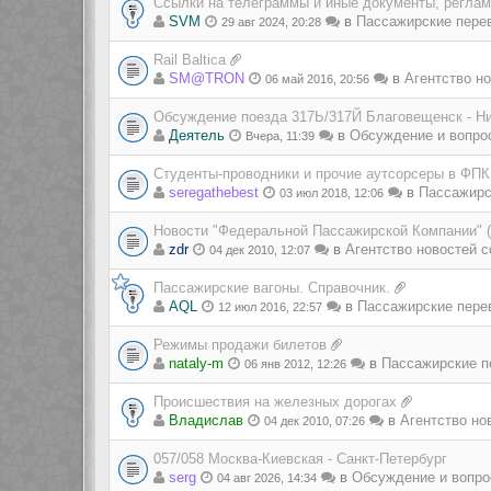
Ссылки на телеграммы и иные документы, регла
SVM
в
Пассажирские пере
29 авг 2024, 20:28
Rail Baltica
SM@TRON
в
Агентство но
06 май 2016, 20:56
Обсуждение поезда 317Ь/317Й Благовещенск - Н
Деятель
в
Обсуждение и вопро
Вчера, 11:39
Студенты-проводники и прочие аутсорсеры в ФПК
seregathebest
в
Пассажирс
03 июл 2018, 12:06
Новости "Федеральной Пассажирской Компании" 
zdr
в
Агентство новостей с
04 дек 2010, 12:07
Пассажирские вагоны. Справочник.
AQL
в
Пассажирские пере
12 июл 2016, 22:57
Режимы продажи билетов
nataly-m
в
Пассажирские п
06 янв 2012, 12:26
Происшествия на железных дорогах
Владиcлав
в
Агентство но
04 дек 2010, 07:26
057/058 Москва-Киевская - Санкт-Петербург
serg
в
Обсуждение и вопро
04 авг 2026, 14:34