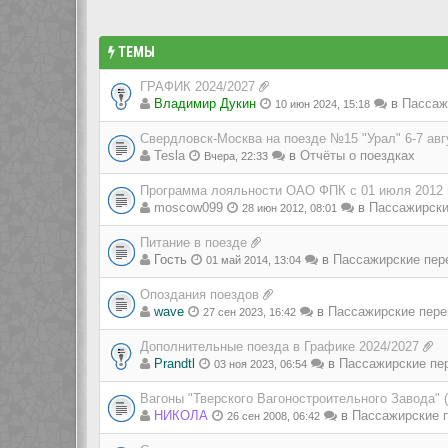
ТЕМЫ
ГРАФИК 2024/2027
Владимир Дукин
в
Пассаж
10 июн 2024, 15:18
Свердловск-Москва на поезде №15 "Урал" 6-7 авг
Tesla
в
Отчёты о поездках
Вчера, 22:33
Программа лояльности ОАО ФПК с 01 июля 2012 
moscow099
в
Пассажирски
28 июн 2012, 08:01
Питание в поезде
Гость
в
Пассажирские пер
01 май 2014, 13:04
Опоздания поездов
wave
в
Пассажирские пере
27 сен 2023, 16:42
Дополнительные поезда в Графике 2024/2027
Prandtl
в
Пассажирские пе
03 ноя 2023, 06:54
Вагоны "Тверского Вагоностроительного Завода" 
НИКОЛА
в
Пассажирские п
26 сен 2008, 06:42