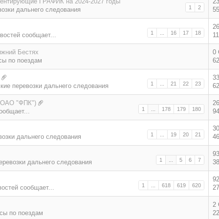
ментирующие ГРАФИК на 2024-2027 годы
2
1
2
возки дальнего следования
5
2
1
...
16
17
18
востей сообщает...
1
ижний Бестях
0
сы по поездам
6
3
1
...
21
22
23
кие перевозки дальнего следования
6
(ОАО "ФПК")
2
1
...
178
179
180
ообщает...
9
3
1
...
19
20
21
возки дальнего следования
4
9
1
...
5
6
7
еревозки дальнего следования
3
9
1
...
618
619
620
востей сообщает...
2
2
сы по поездам
2