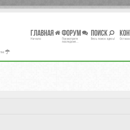
Главная
Форум
Поиск
Ко
Начало
Посмотрите
Весь поиск здесь!
Остава
последние...
тва