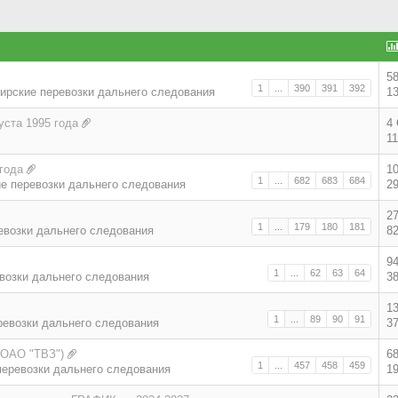
5
1
...
390
391
392
ирские перевозки дальнего следования
1
уста 1995 года
4
1
года
1
1
...
682
683
684
е перевозки дальнего следования
2
2
1
...
179
180
181
евозки дальнего следования
8
9
1
...
62
63
64
возки дальнего следования
3
1
1
...
89
90
91
ревозки дальнего следования
3
(ОАО "ТВЗ")
6
1
...
457
458
459
еревозки дальнего следования
1