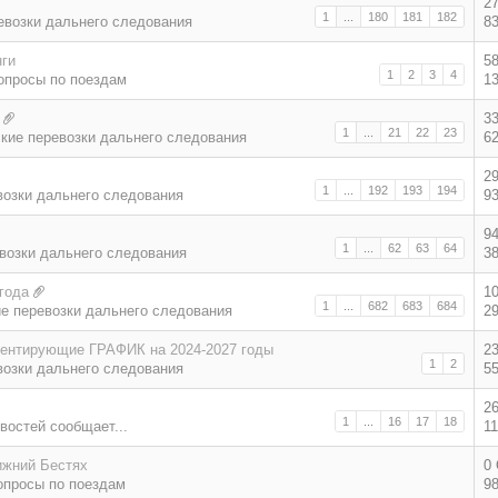
2
1
...
180
181
182
евозки дальнего следования
8
нги
5
1
2
3
4
опросы по поездам
1
3
1
...
21
22
23
кие перевозки дальнего следования
6
2
1
...
192
193
194
возки дальнего следования
9
9
1
...
62
63
64
возки дальнего следования
3
года
1
1
...
682
683
684
е перевозки дальнего следования
2
ментирующие ГРАФИК на 2024-2027 годы
2
1
2
возки дальнего следования
5
2
1
...
16
17
18
востей сообщает...
1
ижний Бестях
0
опросы по поездам
9