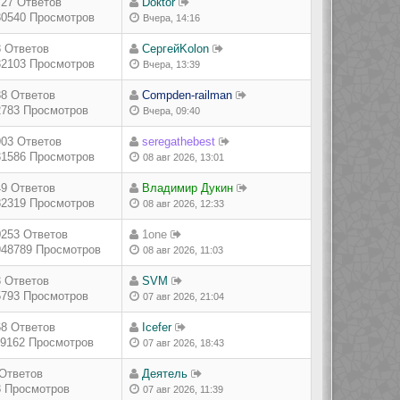
727 Ответов
Doкtor
30540 Просмотров
Вчера, 14:16
8 Ответов
СергейKolon
32103 Просмотров
Вчера, 13:39
38 Ответов
Compden-railman
2783 Просмотров
Вчера, 09:40
903 Ответов
seregathebest
31586 Просмотров
08 авг 2026, 13:01
49 Ответов
Владимир Дукин
82319 Просмотров
08 авг 2026, 12:33
0253 Ответов
1one
948789 Просмотров
08 авг 2026, 11:03
3 Ответов
SVM
5793 Просмотров
07 авг 2026, 21:04
68 Ответов
Icefer
19162 Просмотров
07 авг 2026, 18:43
 Ответов
Деятель
8 Просмотров
07 авг 2026, 11:39