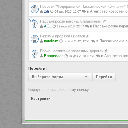
Новости "Федеральной Пассажирской Компании" 
zdr
в
Агентство новостей с
04 дек 2010, 12:07
Пассажирские вагоны. Справочник.
AQL
в
Пассажирские пере
12 июл 2016, 22:57
Режимы продажи билетов
nataly-m
в
Пассажирские п
06 янв 2012, 12:26
Происшествия на железных дорогах
Владиcлав
в
Агентство но
04 дек 2010, 07:26
Перейти:
Выберите форум
Перейти
Вернуться к расширенному поиску
Настройки
Показать сообщения за:
Перейти