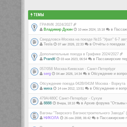
ТЕМЫ
ГРАФИК 2024/2027
Владимир Дукин
в
Пассаж
10 июн 2024, 15:18
Свердловск-Москва на поезде №15 "Урал" 6-7 авг
Tesla
в
Отчёты о поездках
07 авг 2026, 22:33
Дополнительные поезда в Графике 2024/2027
Prandtl
в
Пассажирские пе
03 ноя 2023, 06:54
057/058 Москва-Киевская - Санкт-Петербург
serg
в
Обсуждение и вопро
04 авг 2026, 14:34
Обсуждение поезда 042В/041М Москва - Воркута
миха
в
Обсуждение и вопр
14 сен 2012, 13:51
479А/480С Санкт-Петербург - Сухум
8888
в
Архив форума "Отзывы 
Вчера, 18:10
Вагоны "Тверского Вагоностроительного Завода" 
НИКОЛА
в
Пассажирские п
26 сен 2008, 06:42