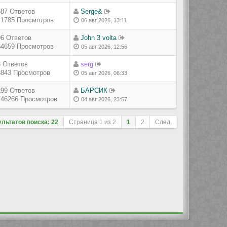
687 Ответов
Serge&
41785 Просмотров
06 авг 2026, 13:11
06 Ответов
John 3 volta
64659 Просмотров
05 авг 2026, 12:56
3 Ответов
serg
8843 Просмотров
05 авг 2026, 06:33
299 Ответов
БАРСИК
746266 Просмотров
04 авг 2026, 23:57
ультатов поиска: 22
Страница
1
из
2
1
2
След.