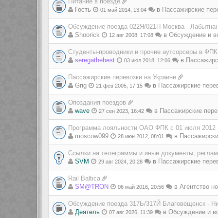
Питание в поезде
Гость
в
Пассажирские пер
01 май 2014, 13:04
Обсуждение поезда 022Я/021Н Москва - Лабытна
Shoorick
в
Обсуждение и в
12 авг 2008, 17:08
Студенты-проводники и прочие аутсорсеры в ФПК
seregathebest
в
Пассажирс
03 июл 2018, 12:06
Пассажирские перевозки на Украине
Grig
в
Пассажирские пере
21 фев 2005, 17:15
Опоздания поездов
wave
в
Пассажирские пере
27 сен 2023, 16:42
Программа лояльности ОАО ФПК с 01 июля 2012 
moscow099
в
Пассажирски
28 июн 2012, 08:01
Ссылки на телеграммы и иные документы, регла
SVM
в
Пассажирские пере
29 авг 2024, 20:28
Rail Baltica
SM@TRON
в
Агентство но
06 май 2016, 20:56
Обсуждение поезда 317Ь/317Й Благовещенск - Н
Деятель
в
Обсуждение и в
07 авг 2026, 11:39