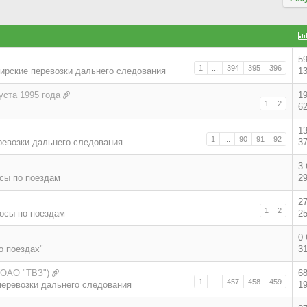
5
1
...
394
395
396
ирские перевозки дальнего следования
1
уста 1995 года
1
1
2
6
1
1
...
90
91
92
ревозки дальнего следования
3
3
сы по поездам
2
2
1
2
осы по поездам
2
0
о поездах"
3
(ОАО "ТВЗ")
6
1
...
457
458
459
еревозки дальнего следования
1