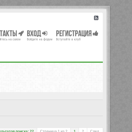
нтакты
Вход
Регистрация
йтесь на связи
Войдите на форум
Вступайте в клуб
ультатов поиска: 22
Страница
1
из
2
1
2
След.