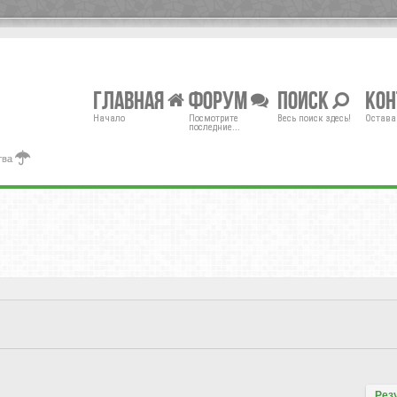
Главная
Форум
Поиск
Ко
Начало
Посмотрите
Весь поиск здесь!
Остава
последние...
тва
Рез