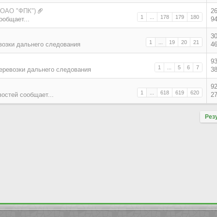
(ОАО "ФПК")
2
1
...
178
179
180
ообщает...
9
3
1
...
19
20
21
возки дальнего следования
4
9
1
...
5
6
7
еревозки дальнего следования
3
9
1
...
618
619
620
востей сообщает...
2
Рез