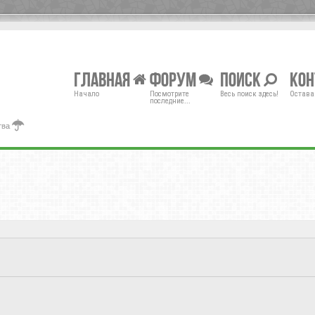
Главная
Форум
Поиск
Ко
Начало
Посмотрите
Весь поиск здесь!
Остава
последние...
тва