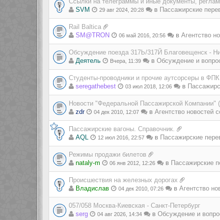
Ссылки на телеграммы и иные документы, регла
SVM
в
Пассажирские пере
29 авг 2024, 20:28
Rail Baltica
SM@TRON
в
Агентство но
06 май 2016, 20:56
Обсуждение поезда 317Ь/317Й Благовещенск - Н
Деятель
в
Обсуждение и вопро
Вчера, 11:39
Студенты-проводники и прочие аутсорсеры в ФПК
seregathebest
в
Пассажирс
03 июл 2018, 12:06
Новости "Федеральной Пассажирской Компании" 
zdr
в
Агентство новостей с
04 дек 2010, 12:07
Пассажирские вагоны. Справочник.
AQL
в
Пассажирские пере
12 июл 2016, 22:57
Режимы продажи билетов
nataly-m
в
Пассажирские п
06 янв 2012, 12:26
Происшествия на железных дорогах
Владиcлав
в
Агентство но
04 дек 2010, 07:26
057/058 Москва-Киевская - Санкт-Петербург
serg
в
Обсуждение и вопро
04 авг 2026, 14:34