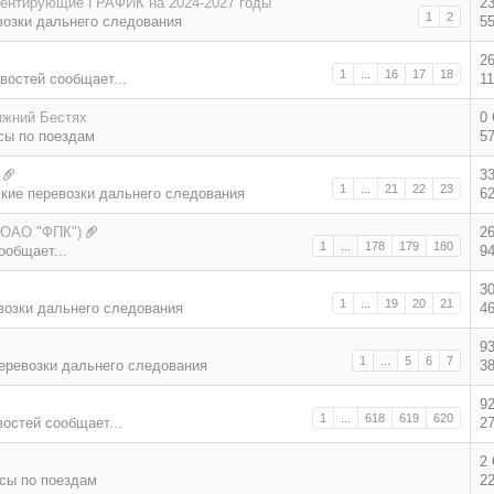
ментирующие ГРАФИК на 2024-2027 годы
2
1
2
возки дальнего следования
5
2
1
...
16
17
18
востей сообщает...
1
ижний Бестях
0
сы по поездам
5
3
1
...
21
22
23
кие перевозки дальнего следования
6
(ОАО "ФПК")
2
1
...
178
179
180
ообщает...
9
3
1
...
19
20
21
возки дальнего следования
4
9
1
...
5
6
7
еревозки дальнего следования
3
9
1
...
618
619
620
востей сообщает...
2
2
сы по поездам
2