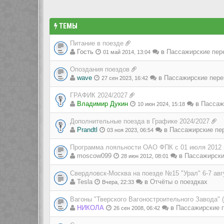
ТЕМЫ
Питание в поезде
Гость
в
Пассажирские пер
01 май 2014, 13:04
Опоздания поездов
wave
в
Пассажирские пере
27 сен 2023, 16:42
ГРАФИК 2024/2027
Владимир Дукин
в
Пассаж
10 июн 2024, 15:18
Дополнительные поезда в Графике 2024/2027
Prandtl
в
Пассажирские пе
03 ноя 2023, 06:54
Программа лояльности ОАО ФПК с 01 июля 2012 
moscow099
в
Пассажирски
28 июн 2012, 08:01
Свердловск-Москва на поезде №15 "Урал" 6-7 авг
Tesla
в
Отчёты о поездках
Вчера, 22:33
Вагоны "Тверского Вагоностроительного Завода" 
НИКОЛА
в
Пассажирские п
26 сен 2008, 06:42