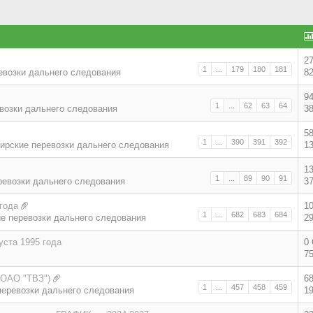
2
1
...
179
180
181
евозки дальнего следования
8
9
1
...
62
63
64
возки дальнего следования
3
5
1
...
390
391
392
ирские перевозки дальнего следования
1
1
1
...
89
90
91
ревозки дальнего следования
3
года
1
1
...
682
683
684
е перевозки дальнего следования
2
уста 1995 года
0
7
(ОАО "ТВЗ")
6
1
...
457
458
459
еревозки дальнего следования
1