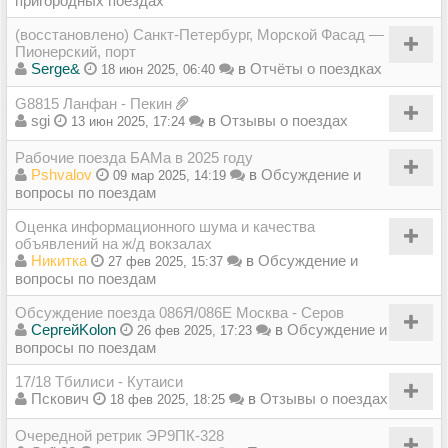
пригородных поездах
(восстановлено) Санкт-Петербург, Морской Фасад —
Пионерский, порт
Serge&
в
Отчёты о поездках
18 июн 2025, 06:40
G8815 Ланфан - Пекин
sgi
в
Отзывы о поездах
13 июн 2025, 17:24
Рабочие поезда БАМа в 2025 году
Pshvalov
в
Обсуждение и
09 мар 2025, 14:19
вопросы по поездам
Оценка информационного шума и качества
объявлений на ж/д вокзалах
Никитка
в
Обсуждение и
27 фев 2025, 15:37
вопросы по поездам
Обсуждение поезда 086Я/086Е Москва - Серов
СергейKolon
в
Обсуждение и
26 фев 2025, 17:23
вопросы по поездам
17/18 Тбилиси - Кутаиси
Пскович
в
Отзывы о поездах
18 фев 2025, 18:25
Очередной ретрик ЭР9ПК-328