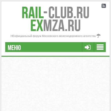
Rail
-
Club.RU
ex
MZA.RU
НЕофициальный форум Московского железнодорожного агентства
МЕНЮ
РЕГИСТРАЦИЯ
FAQ
НАША КОМАНДА
РАСШИРЕННЫЙ ПОИСК
СООБЩЕНИЯ БЕЗ ОТВЕТОВ