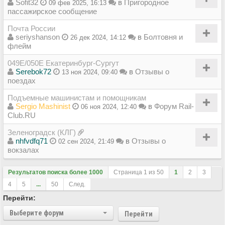
Sofit32
в
Пригородное
09 фев 2025, 16:13
пассажирское сообщение
Почта России
seriyshanson
в
Болтовня и
26 дек 2024, 14:12
флейм
049Е/050Е Екатеринбург-Сургут
Serebok72
в
Отзывы о
13 ноя 2024, 09:40
поездах
Подъемные машинистам и помощникам
Sergio Mashinist
в
Форум Rail-
06 ноя 2024, 12:40
Club.RU
Зеленоградск (КЛГ)
nhfvdfq71
в
Отзывы о
02 сен 2024, 21:49
вокзалах
Результатов поиска более 1000
Страница
1
из
50
1
2
3
4
5
...
50
След.
Перейти:
Выберите форум
Перейти