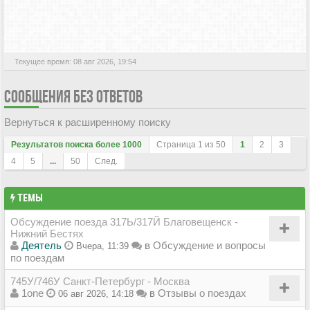
АКТИВНЫЕ ТЕМЫ
Текущее время: 08 авг 2026, 19:54
СООБЩЕНИЯ БЕЗ ОТВЕТОВ
Вернуться к расширенному поиску
Результатов поиска более 1000
Страница
1
из
50
1
2
3
4
5
...
50
След.
ТЕМЫ
Обсуждение поезда 317Ь/317Й Благовещенск -
Нижний Бестях
Деятель
в
Обсуждение и вопросы
Вчера, 11:39
по поездам
745У/746У Санкт-Петербург - Москва
1one
в
Отзывы о поездах
06 авг 2026, 14:18