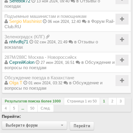
Serebok72
в
Отзывы о
13 ноя 2024, 09:40
поездах
Подъемные машинистам и помощникам
Sergio Mashinist
в
Форум Rail-
06 ноя 2024, 12:40
Club.RU
Зеленоградск (КЛГ)
nhfvdfq71
в
Отзывы о
02 сен 2024, 21:49
вокзалах
287М/288C Москва - Новороссийск
СергейKolon
в
Обсуждение и
27 июн 2024, 16:51
вопросы по поездам
Обсуждение поезда в Казахстане
Olga T
в
Обсуждение и
01 июн 2024, 03:32
вопросы по поездам
Результатов поиска более 1000
Страница
1
из
50
1
2
3
4
5
...
50
След.
Перейти:
Выберите форум
Перейти