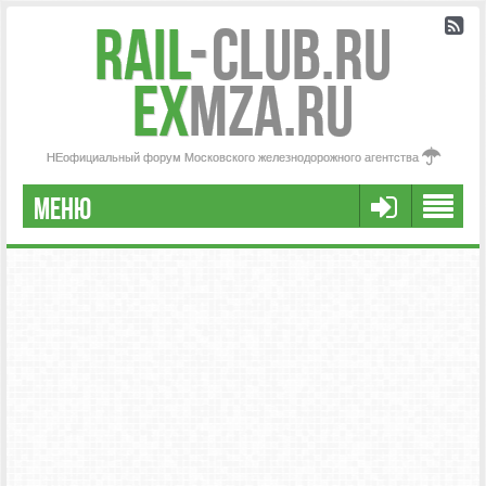
Rail
-
Club.RU
ex
MZA.RU
НЕофициальный форум Московского железнодорожного агентства
МЕНЮ
РЕГИСТРАЦИЯ
FAQ
НАША КОМАНДА
РАСШИРЕННЫЙ ПОИСК
СООБЩЕНИЯ БЕЗ ОТВЕТОВ