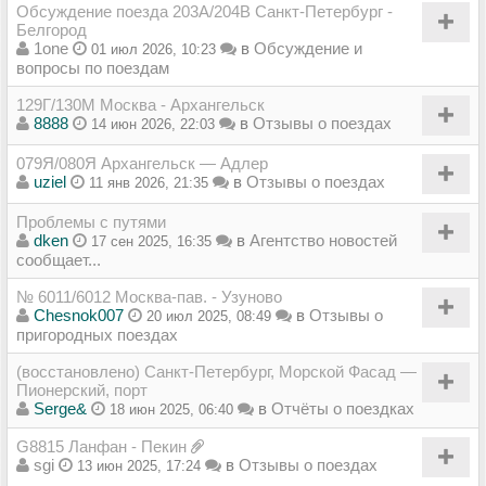
Обсуждение поезда 203А/204В Санкт-Петербург -
Белгород
1one
в
Обсуждение и
01 июл 2026, 10:23
вопросы по поездам
129Г/130М Москва - Архангельск
8888
в
Отзывы о поездах
14 июн 2026, 22:03
079Я/080Я Архангельск — Адлер
uziel
в
Отзывы о поездах
11 янв 2026, 21:35
Проблемы с путями
dken
в
Агентство новостей
17 сен 2025, 16:35
сообщает...
№ 6011/6012 Москва-пав. - Узуново
Chesnok007
в
Отзывы о
20 июл 2025, 08:49
пригородных поездах
(восстановлено) Санкт-Петербург, Морской Фасад —
Пионерский, порт
Serge&
в
Отчёты о поездках
18 июн 2025, 06:40
G8815 Ланфан - Пекин
sgi
в
Отзывы о поездах
13 июн 2025, 17:24