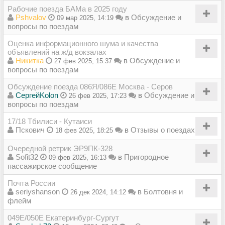
Рабочие поезда БАМа в 2025 году
Pshvalov
в
Обсуждение и
09 мар 2025, 14:19
вопросы по поездам
Оценка информационного шума и качества
объявлений на ж/д вокзалах
Никитка
в
Обсуждение и
27 фев 2025, 15:37
вопросы по поездам
Обсуждение поезда 086Я/086Е Москва - Серов
СергейKolon
в
Обсуждение и
26 фев 2025, 17:23
вопросы по поездам
17/18 Тбилиси - Кутаиси
Пскович
в
Отзывы о поездах
18 фев 2025, 18:25
Очередной ретрик ЭР9ПК-328
Sofit32
в
Пригородное
09 фев 2025, 16:13
пассажирское сообщение
Почта России
seriyshanson
в
Болтовня и
26 дек 2024, 14:12
флейм
049Е/050Е Екатеринбург-Сургут