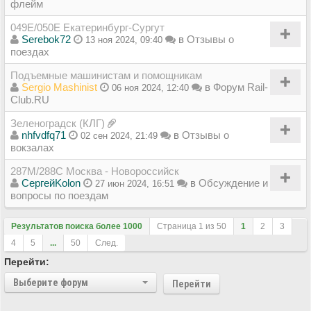
флейм
049Е/050Е Екатеринбург-Сургут
Serebok72
в
Отзывы о
13 ноя 2024, 09:40
поездах
Подъемные машинистам и помощникам
Sergio Mashinist
в
Форум Rail-
06 ноя 2024, 12:40
Club.RU
Зеленоградск (КЛГ)
nhfvdfq71
в
Отзывы о
02 сен 2024, 21:49
вокзалах
287М/288C Москва - Новороссийск
СергейKolon
в
Обсуждение и
27 июн 2024, 16:51
вопросы по поездам
Результатов поиска более 1000
Страница
1
из
50
1
2
3
4
5
...
50
След.
Перейти:
Выберите форум
Перейти