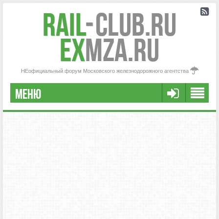
Rail
-
Club.RU
ex
MZA.RU
НЕофициальный форум Московского железнодорожного агентства
МЕНЮ
РЕГИСТРАЦИЯ
FAQ
НАША КОМАНДА
РАСШИРЕННЫЙ ПОИСК
СООБЩЕНИЯ БЕЗ ОТВЕТОВ