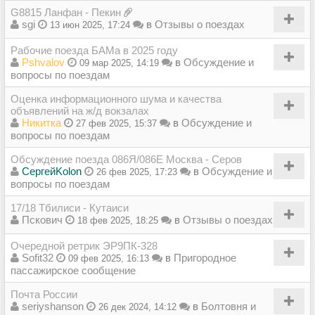
G8815 Ланфан - Пекин
sgi
в
Отзывы о поездах
13 июн 2025, 17:24
Рабочие поезда БАМа в 2025 году
Pshvalov
в
Обсуждение и
09 мар 2025, 14:19
вопросы по поездам
Оценка информационного шума и качества
объявлений на ж/д вокзалах
Никитка
в
Обсуждение и
27 фев 2025, 15:37
вопросы по поездам
Обсуждение поезда 086Я/086Е Москва - Серов
СергейKolon
в
Обсуждение и
26 фев 2025, 17:23
вопросы по поездам
17/18 Тбилиси - Кутаиси
Пскович
в
Отзывы о поездах
18 фев 2025, 18:25
Очередной ретрик ЭР9ПК-328
Sofit32
в
Пригородное
09 фев 2025, 16:13
пассажирское сообщение
Почта России
seriyshanson
в
Болтовня и
26 дек 2024, 14:12