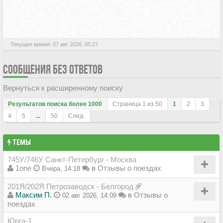
АКТИВНЫЕ ТЕМЫ
Текущее время: 07 авг 2026, 05:27
СООБЩЕНИЯ БЕЗ ОТВЕТОВ
Вернуться к расширенному поиску
Результатов поиска более 1000
Страница
1
из
50
1
2
3
4
5
...
50
След.
ТЕМЫ
745У/746У Санкт-Петербург - Москва
1one
в
Отзывы о поездах
Вчера, 14:18
201Я/202Я Петрозаводск - Белгород
Максим П.
в
Отзывы о
02 авг 2026, 14:09
поездах
Юрга-1