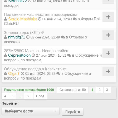
Serebok72
в
Отзывы о
13 ноя 2024, 09:40
поездах
Подъемные машинистам и помощникам
Sergio Mashinist
в
Форум Rail-
06 ноя 2024, 12:40
Club.RU
Зеленоградск (КЛГ)
nhfvdfq71
в
Отзывы о
02 сен 2024, 21:49
вокзалах
287М/288C Москва - Новороссийск
СергейKolon
в
Обсуждение и
27 июн 2024, 16:51
вопросы по поездам
Обсуждение поезда в Казахстане
Olga T
в
Обсуждение и
01 июн 2024, 03:32
вопросы по поездам
Результатов поиска более 1000
Страница
1
из
50
1
2
3
4
5
...
50
След.
Перейти:
Выберите форум
Перейти