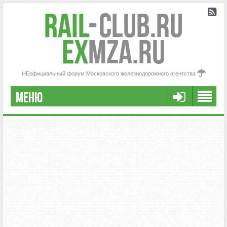
Rail
-
Club.RU
ex
MZA.RU
НЕофициальный форум Московского железнодорожного агентства
МЕНЮ
РЕГИСТРАЦИЯ
FAQ
НАША КОМАНДА
РАСШИРЕННЫЙ ПОИСК
СООБЩЕНИЯ БЕЗ ОТВЕТОВ