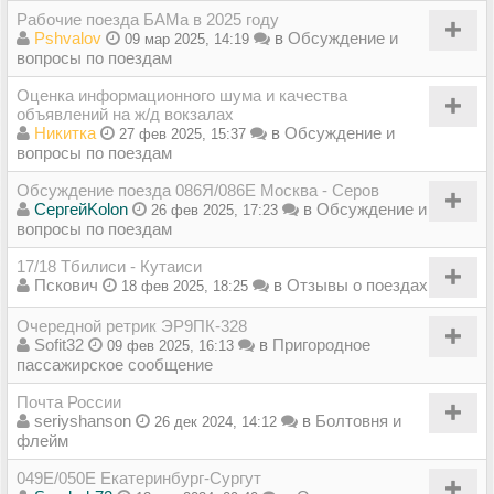
Рабочие поезда БАМа в 2025 году
Pshvalov
в
Обсуждение и
09 мар 2025, 14:19
вопросы по поездам
Оценка информационного шума и качества
объявлений на ж/д вокзалах
Никитка
в
Обсуждение и
27 фев 2025, 15:37
вопросы по поездам
Обсуждение поезда 086Я/086Е Москва - Серов
СергейKolon
в
Обсуждение и
26 фев 2025, 17:23
вопросы по поездам
17/18 Тбилиси - Кутаиси
Пскович
в
Отзывы о поездах
18 фев 2025, 18:25
Очередной ретрик ЭР9ПК-328
Sofit32
в
Пригородное
09 фев 2025, 16:13
пассажирское сообщение
Почта России
seriyshanson
в
Болтовня и
26 дек 2024, 14:12
флейм
049Е/050Е Екатеринбург-Сургут