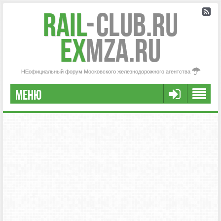
Rail
-
Club.RU
ex
MZA.RU
НЕофициальный форум Московского железнодорожного агентства
МЕНЮ
РЕГИСТРАЦИЯ
FAQ
НАША КОМАНДА
РАСШИРЕННЫЙ ПОИСК
СООБЩЕНИЯ БЕЗ ОТВЕТОВ