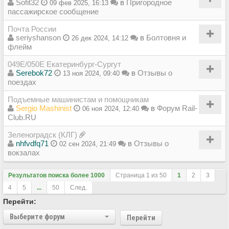
Sofit32
в
Пригородное
09 фев 2025, 16:13
пассажирское сообщение
Почта России
seriyshanson
в
Болтовня и
26 дек 2024, 14:12
флейм
049Е/050Е Екатеринбург-Сургут
Serebok72
в
Отзывы о
13 ноя 2024, 09:40
поездах
Подъемные машинистам и помощникам
Sergio Mashinist
в
Форум Rail-
06 ноя 2024, 12:40
Club.RU
Зеленоградск (КЛГ)
nhfvdfq71
в
Отзывы о
02 сен 2024, 21:49
вокзалах
Результатов поиска более 1000
Страница
1
из
50
1
2
3
4
5
...
50
След.
Перейти:
Выберите форум
Перейти