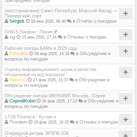
пригородных поездах
(восстановлено) Санкт-Петербург, Морской Фасад —
Пионерский, порт
Serge&
в
Отчёты о поездках
18 июн 2025, 06:40
G8815 Ланфан - Пекин
sgi
в
Отзывы о поездах
13 июн 2025, 17:24
Рабочие поезда БАМа в 2025 году
Pshvalov
в
Обсуждение и
09 мар 2025, 14:19
вопросы по поездам
Оценка информационного шума и качества
объявлений на ж/д вокзалах
Никитка
в
Обсуждение и
27 фев 2025, 15:37
вопросы по поездам
Обсуждение поезда 086Я/086Е Москва - Серов
СергейKolon
в
Обсуждение и
26 фев 2025, 17:23
вопросы по поездам
17/18 Тбилиси - Кутаиси
Пскович
в
Отзывы о поездах
18 фев 2025, 18:25
Очередной ретрик ЭР9ПК-328