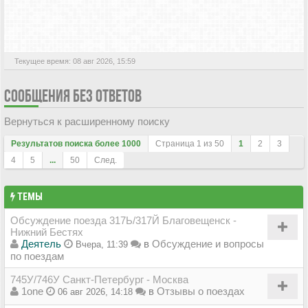
АКТИВНЫЕ ТЕМЫ
Текущее время: 08 авг 2026, 15:59
СООБЩЕНИЯ БЕЗ ОТВЕТОВ
Вернуться к расширенному поиску
Результатов поиска более 1000
Страница
1
из
50
1
2
3
4
5
...
50
След.
ТЕМЫ
Обсуждение поезда 317Ь/317Й Благовещенск -
Нижний Бестях
Деятель
в
Обсуждение и вопросы
Вчера, 11:39
по поездам
745У/746У Санкт-Петербург - Москва
1one
в
Отзывы о поездах
06 авг 2026, 14:18