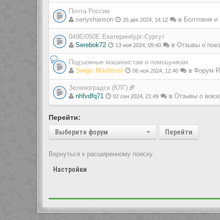
Почта России
seriyshanson
в
Болтовня и
26 дек 2024, 14:12
049Е/050Е Екатеринбург-Сургут
Serebok72
в
Отзывы о пое
13 ноя 2024, 09:40
Подъемные машинистам и помощникам
Sergio Mashinist
в
Форум Ra
06 ноя 2024, 12:40
Зеленоградск (КЛГ)
nhfvdfq71
в
Отзывы о вокз
02 сен 2024, 21:49
Перейти:
Выберите форум
Перейти
Вернуться к расширенному поиску
Настройки
Показать сообщения за: