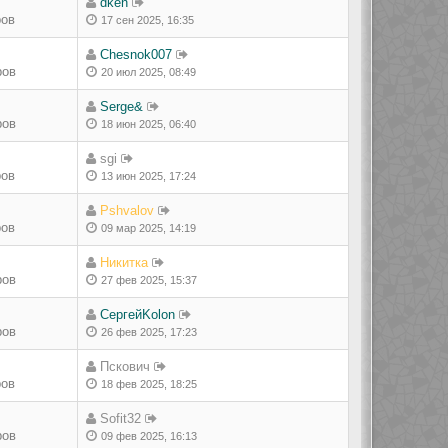
dken
ров
17 сен 2025, 16:35
Chesnok007
ров
20 июл 2025, 08:49
Serge&
ров
18 июн 2025, 06:40
sgi
ров
13 июн 2025, 17:24
Pshvalov
ров
09 мар 2025, 14:19
Никитка
ров
27 фев 2025, 15:37
СергейKolon
ров
26 фев 2025, 17:23
Пскович
ров
18 фев 2025, 18:25
Sofit32
ров
09 фев 2025, 16:13