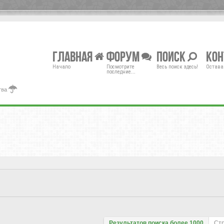
Главная
Форум
Поиск
Ко
Начало
Посмотрите
Весь поиск здесь!
Остава
последние...
тва
Результатов поиска более 1000
Ст