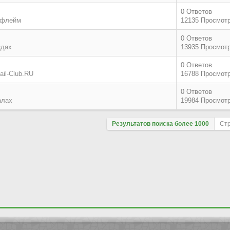
0 Ответов
 флейм
12135 Просмот
0 Ответов
здах
13935 Просмот
0 Ответов
il-Club.RU
16788 Просмот
0 Ответов
алах
19984 Просмот
Результатов поиска более 1000
Ст
Поле сортировки
По