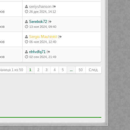
seriyshanson
ров
26 дек 2024, 14:12
Serebok72
ров
13 ноя 2024, 09:40
Sergio Mashinist
ров
06 ноя 2024, 12:40
nhfvdfq71
ров
02 сен 2024, 21:49
раница
1
из
50
1
2
3
4
5
...
50
След.
ле сортировки
Перейти