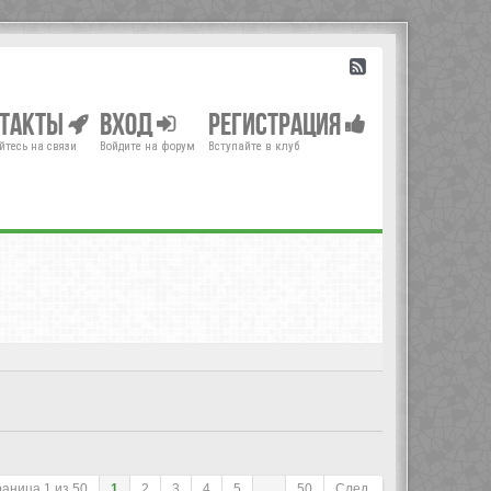
нтакты
Вход
Регистрация
йтесь на связи
Войдите на форум
Вступайте в клуб
раница
1
из
50
1
2
3
4
5
...
50
След.