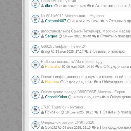
Проблемы с путями
dken
в
Агентство новостей
17 сен 2025, 16:35
№ 6011/6012 Москва-пав. - Узуново
Chesnok007
в
Отзывы о пр
20 июл 2025, 08:49
(восстановлено) Санкт-Петербург, Морской Фасад
Serge&
в
Отчёты о поездк
18 июн 2025, 06:40
G8815 Ланфан - Пекин
sgi
в
Отзывы о поездах
13 июн 2025, 17:24
Рабочие поезда БАМа в 2025 году
Pshvalov
в
Обсуждение и 
09 мар 2025, 14:19
Оценка информационного шума и качества объявл
Никитка
в
Обсуждение и в
27 фев 2025, 15:37
Обсуждение поезда 086Я/086Е Москва - Серов
СергейKolon
в
Обсуждение
26 фев 2025, 17:23
17/18 Тбилиси - Кутаиси
Пскович
в
Отзывы о поез
18 фев 2025, 18:25
Очередной ретрик ЭР9ПК-328
Sofit32
в
Пригородное пас
09 фев 2025, 16:13