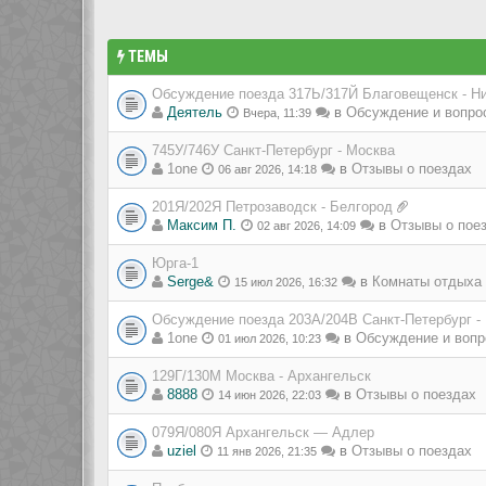
ТЕМЫ
Обсуждение поезда 317Ь/317Й Благовещенск - Н
Деятель
в
Обсуждение и вопро
Вчера, 11:39
745У/746У Санкт-Петербург - Москва
1one
в
Отзывы о поездах
06 авг 2026, 14:18
201Я/202Я Петрозаводск - Белгород
Максим П.
в
Отзывы о пое
02 авг 2026, 14:09
Юрга-1
Serge&
в
Комнаты отдыха 
15 июл 2026, 16:32
Обсуждение поезда 203А/204В Санкт-Петербург -
1one
в
Обсуждение и вопр
01 июл 2026, 10:23
129Г/130М Москва - Архангельск
8888
в
Отзывы о поездах
14 июн 2026, 22:03
079Я/080Я Архангельск — Адлер
uziel
в
Отзывы о поездах
11 янв 2026, 21:35