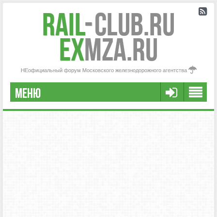
Rail
-
Club.RU
ex
MZA.RU
НЕофициальный форум Московского железнодорожного агентства
МЕНЮ
РЕГИСТРАЦИЯ
FAQ
НАША КОМАНДА
РАСШИРЕННЫЙ ПОИСК
СООБЩЕНИЯ БЕЗ ОТВЕТОВ