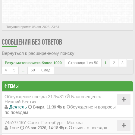
АКТИВНЫЕ ТЕМЫ
Текущее время: 08 авг 2026, 23:51
СООБЩЕНИЯ БЕЗ ОТВЕТОВ
Вернуться к расширенному поиску
Результатов поиска более 1000
Страница
1
из
50
1
2
3
4
5
...
50
След.
ТЕМЫ
Обсуждение поезда 317Ь/317Й Благовещенск -
Нижний Бестях
Деятель
в
Обсуждение и вопросы
Вчера, 11:39
по поездам
745У/746У Санкт-Петербург - Москва
1one
в
Отзывы о поездах
06 авг 2026, 14:18