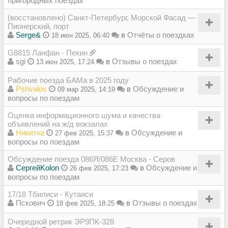
пригородных поездах
(восстановлено) Санкт-Петербург, Морской Фасад —
Пионерский, порт
Serge&
в
Отчёты о поездках
18 июн 2025, 06:40
G8815 Ланфан - Пекин
sgi
в
Отзывы о поездах
13 июн 2025, 17:24
Рабочие поезда БАМа в 2025 году
Pshvalov
в
Обсуждение и
09 мар 2025, 14:19
вопросы по поездам
Оценка информационного шума и качества
объявлений на ж/д вокзалах
Никитка
в
Обсуждение и
27 фев 2025, 15:37
вопросы по поездам
Обсуждение поезда 086Я/086Е Москва - Серов
СергейKolon
в
Обсуждение и
26 фев 2025, 17:23
вопросы по поездам
17/18 Тбилиси - Кутаиси
Пскович
в
Отзывы о поездах
18 фев 2025, 18:25
Очередной ретрик ЭР9ПК-328