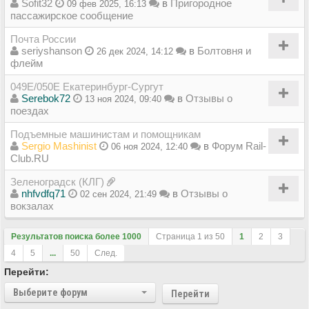
Sofit32
в
Пригородное
09 фев 2025, 16:13
пассажирское сообщение
Почта России
seriyshanson
в
Болтовня и
26 дек 2024, 14:12
флейм
049Е/050Е Екатеринбург-Сургут
Serebok72
в
Отзывы о
13 ноя 2024, 09:40
поездах
Подъемные машинистам и помощникам
Sergio Mashinist
в
Форум Rail-
06 ноя 2024, 12:40
Club.RU
Зеленоградск (КЛГ)
nhfvdfq71
в
Отзывы о
02 сен 2024, 21:49
вокзалах
Результатов поиска более 1000
Страница
1
из
50
1
2
3
4
5
...
50
След.
Перейти:
Выберите форум
Перейти