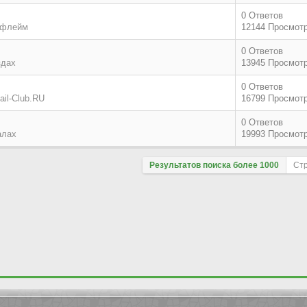
0 Ответов
 флейм
12144 Просмот
0 Ответов
здах
13945 Просмот
0 Ответов
il-Club.RU
16799 Просмот
0 Ответов
алах
19993 Просмот
Результатов поиска более 1000
Ст
Поле сортировки
По