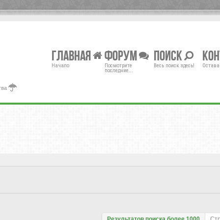
Главная
Форум
Поиск
Ко
Начало
Посмотрите
Весь поиск здесь!
Остава
последние...
тва
Результатов поиска более 1000
Ст