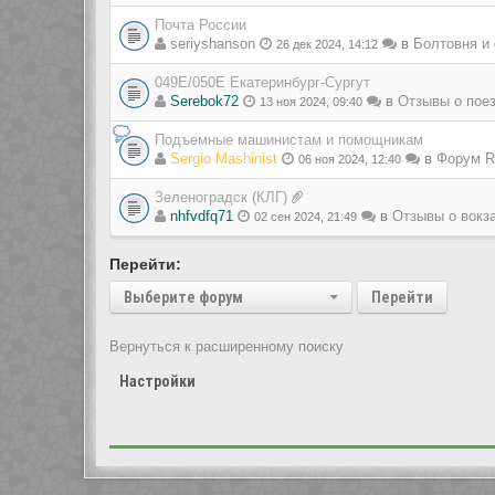
Почта России
seriyshanson
в
Болтовня и
26 дек 2024, 14:12
049Е/050Е Екатеринбург-Сургут
Serebok72
в
Отзывы о пое
13 ноя 2024, 09:40
Подъемные машинистам и помощникам
Sergio Mashinist
в
Форум Ra
06 ноя 2024, 12:40
Зеленоградск (КЛГ)
nhfvdfq71
в
Отзывы о вокз
02 сен 2024, 21:49
Перейти:
Выберите форум
Перейти
Вернуться к расширенному поиску
Настройки
Показать сообщения за: