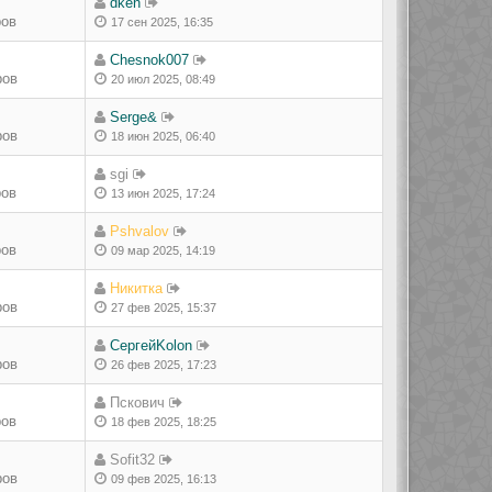
dken
ров
17 сен 2025, 16:35
Chesnok007
ров
20 июл 2025, 08:49
Serge&
ров
18 июн 2025, 06:40
sgi
ров
13 июн 2025, 17:24
Pshvalov
ров
09 мар 2025, 14:19
Никитка
ров
27 фев 2025, 15:37
СергейKolon
ров
26 фев 2025, 17:23
Пскович
ров
18 фев 2025, 18:25
Sofit32
ров
09 фев 2025, 16:13