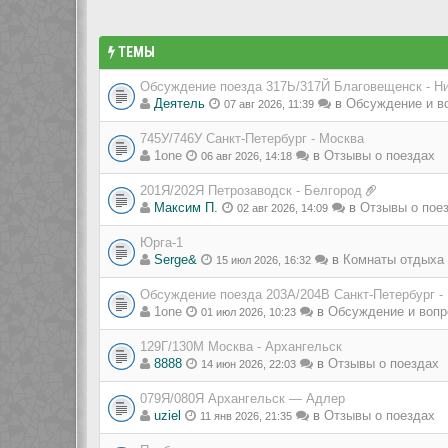
ТЕМЫ
Обсуждение поезда 317Ь/317Й Благовещенск - Н
Деятель
в
Обсуждение и в
07 авг 2026, 11:39
745У/746У Санкт-Петербург - Москва
1one
в
Отзывы о поездах
06 авг 2026, 14:18
201Я/202Я Петрозаводск - Белгород
Максим П.
в
Отзывы о пое
02 авг 2026, 14:09
Юрга-1
Serge&
в
Комнаты отдыха 
15 июл 2026, 16:32
Обсуждение поезда 203А/204В Санкт-Петербург -
1one
в
Обсуждение и вопр
01 июл 2026, 10:23
129Г/130М Москва - Архангельск
8888
в
Отзывы о поездах
14 июн 2026, 22:03
079Я/080Я Архангельск — Адлер
uziel
в
Отзывы о поездах
11 янв 2026, 21:35