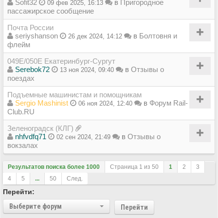
Sofit32
в
Пригородное
09 фев 2025, 16:13
пассажирское сообщение
Почта России
seriyshanson
в
Болтовня и
26 дек 2024, 14:12
флейм
049Е/050Е Екатеринбург-Сургут
Serebok72
в
Отзывы о
13 ноя 2024, 09:40
поездах
Подъемные машинистам и помощникам
Sergio Mashinist
в
Форум Rail-
06 ноя 2024, 12:40
Club.RU
Зеленоградск (КЛГ)
nhfvdfq71
в
Отзывы о
02 сен 2024, 21:49
вокзалах
Результатов поиска более 1000
Страница
1
из
50
1
2
3
4
5
...
50
След.
Перейти:
Выберите форум
Перейти