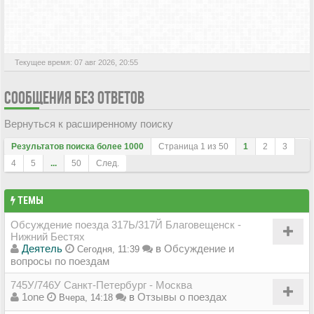
АКТИВНЫЕ ТЕМЫ
Текущее время: 07 авг 2026, 20:55
СООБЩЕНИЯ БЕЗ ОТВЕТОВ
Вернуться к расширенному поиску
Результатов поиска более 1000
Страница
1
из
50
1
2
3
4
5
...
50
След.
ТЕМЫ
Обсуждение поезда 317Ь/317Й Благовещенск -
Нижний Бестях
Деятель
в
Обсуждение и
Сегодня, 11:39
вопросы по поездам
745У/746У Санкт-Петербург - Москва
1one
в
Отзывы о поездах
Вчера, 14:18