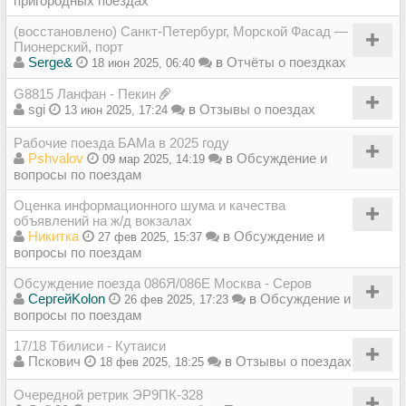
пригородных поездах
(восстановлено) Санкт-Петербург, Морской Фасад —
Пионерский, порт
Serge&
в
Отчёты о поездках
18 июн 2025, 06:40
G8815 Ланфан - Пекин
sgi
в
Отзывы о поездах
13 июн 2025, 17:24
Рабочие поезда БАМа в 2025 году
Pshvalov
в
Обсуждение и
09 мар 2025, 14:19
вопросы по поездам
Оценка информационного шума и качества
объявлений на ж/д вокзалах
Никитка
в
Обсуждение и
27 фев 2025, 15:37
вопросы по поездам
Обсуждение поезда 086Я/086Е Москва - Серов
СергейKolon
в
Обсуждение и
26 фев 2025, 17:23
вопросы по поездам
17/18 Тбилиси - Кутаиси
Пскович
в
Отзывы о поездах
18 фев 2025, 18:25
Очередной ретрик ЭР9ПК-328