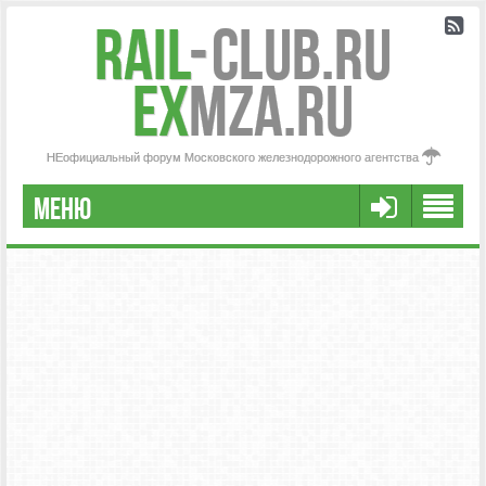
Rail
-
Club.RU
ex
MZA.RU
НЕофициальный форум Московского железнодорожного агентства
МЕНЮ
РЕГИСТРАЦИЯ
FAQ
НАША КОМАНДА
РАСШИРЕННЫЙ ПОИСК
СООБЩЕНИЯ БЕЗ ОТВЕТОВ