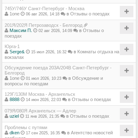
745У/746У Санкт-Петербург - Москва
1one
в
Отзывы о поездах
06 авг 2026, 14:18
201Я/202Я Петрозаводск - Белгород
Максим П.
в
Отзывы о
02 авг 2026, 14:09
поездах
Юрга-1
Serge&
в
Комнаты отдыха на
15 июл 2026, 16:32
вокзалах
Обсуждение поезда 203А/204В Санкт-Петербург -
Белгород
1one
в
Обсуждение и
01 июл 2026, 10:23
вопросы по поездам
129Г/130М Москва - Архангельск
8888
в
Отзывы о поездах
14 июн 2026, 22:03
079Я/080Я Архангельск — Адлер
uziel
в
Отзывы о поездах
11 янв 2026, 21:35
Проблемы с путями
dken
в
Агентство новостей
17 сен 2025, 16:35