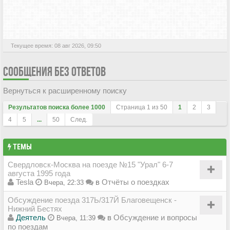
АКТИВНЫЕ ТЕМЫ
Текущее время: 08 авг 2026, 09:50
СООБЩЕНИЯ БЕЗ ОТВЕТОВ
Вернуться к расширенному поиску
Результатов поиска более 1000
Страница
1
из
50
1
2
3
4
5
...
50
След.
ТЕМЫ
Свердловск-Москва на поезде №15 "Урал" 6-7
августа 1995 года
Tesla
в
Отчёты о поездках
Вчера, 22:33
Обсуждение поезда 317Ь/317Й Благовещенск -
Нижний Бестях
Деятель
в
Обсуждение и вопросы
Вчера, 11:39
по поездам