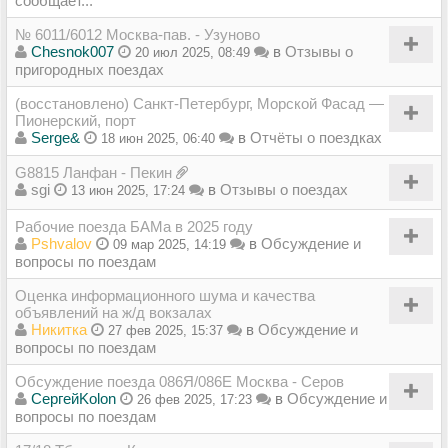
сообщает...
№ 6011/6012 Москва-пав. - Узуново
Chesnok007
в
Отзывы о
20 июл 2025, 08:49
пригородных поездах
(восстановлено) Санкт-Петербург, Морской Фасад —
Пионерский, порт
Serge&
в
Отчёты о поездках
18 июн 2025, 06:40
G8815 Ланфан - Пекин
sgi
в
Отзывы о поездах
13 июн 2025, 17:24
Рабочие поезда БАМа в 2025 году
Pshvalov
в
Обсуждение и
09 мар 2025, 14:19
вопросы по поездам
Оценка информационного шума и качества
объявлений на ж/д вокзалах
Никитка
в
Обсуждение и
27 фев 2025, 15:37
вопросы по поездам
Обсуждение поезда 086Я/086Е Москва - Серов
СергейKolon
в
Обсуждение и
26 фев 2025, 17:23
вопросы по поездам