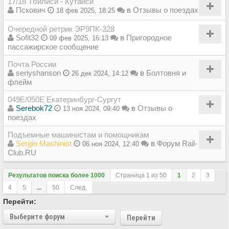
17/18 Тбилиси - Кутаиси
Пскович
в
Отзывы о поездах
18 фев 2025, 18:25
Очередной ретрик ЭР9ПК-328
Sofit32
в
Пригородное
09 фев 2025, 16:13
пассажирское сообщение
Почта России
seriyshanson
в
Болтовня и
26 дек 2024, 14:12
флейм
049Е/050Е Екатеринбург-Сургут
Serebok72
в
Отзывы о
13 ноя 2024, 09:40
поездах
Подъемные машинистам и помощникам
Sergio Mashinist
в
Форум Rail-
06 ноя 2024, 12:40
Club.RU
Результатов поиска более 1000
Страница
1
из
50
1
2
3
4
5
...
50
След.
Перейти:
Выберите форум
Перейти