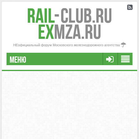
Rail
-
Club.RU
ex
MZA.RU
НЕофициальный форум Московского железнодорожного агентства
МЕНЮ
РЕГИСТРАЦИЯ
FAQ
НАША КОМАНДА
РАСШИРЕННЫЙ ПОИСК
СООБЩЕНИЯ БЕЗ ОТВЕТОВ