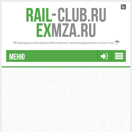
Rail
-
Club.RU
ex
MZA.RU
НЕофициальный форум Московского железнодорожного агентства
МЕНЮ
РЕГИСТРАЦИЯ
FAQ
НАША КОМАНДА
РАСШИРЕННЫЙ ПОИСК
СООБЩЕНИЯ БЕЗ ОТВЕТОВ