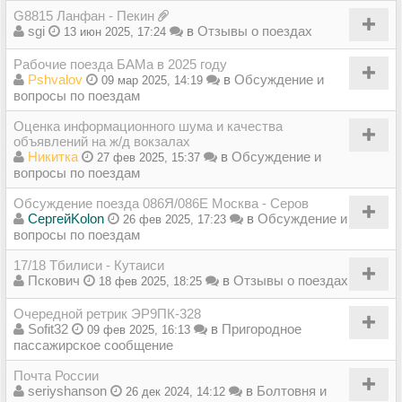
G8815 Ланфан - Пекин
sgi
в
Отзывы о поездах
13 июн 2025, 17:24
Рабочие поезда БАМа в 2025 году
Pshvalov
в
Обсуждение и
09 мар 2025, 14:19
вопросы по поездам
Оценка информационного шума и качества
объявлений на ж/д вокзалах
Никитка
в
Обсуждение и
27 фев 2025, 15:37
вопросы по поездам
Обсуждение поезда 086Я/086Е Москва - Серов
СергейKolon
в
Обсуждение и
26 фев 2025, 17:23
вопросы по поездам
17/18 Тбилиси - Кутаиси
Пскович
в
Отзывы о поездах
18 фев 2025, 18:25
Очередной ретрик ЭР9ПК-328
Sofit32
в
Пригородное
09 фев 2025, 16:13
пассажирское сообщение
Почта России
seriyshanson
в
Болтовня и
26 дек 2024, 14:12