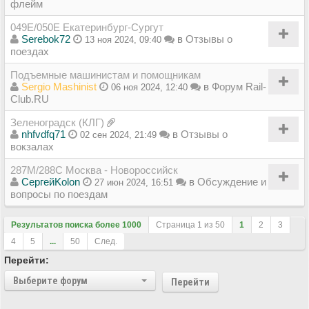
флейм
049Е/050Е Екатеринбург-Сургут
Serebok72
в
Отзывы о
13 ноя 2024, 09:40
поездах
Подъемные машинистам и помощникам
Sergio Mashinist
в
Форум Rail-
06 ноя 2024, 12:40
Club.RU
Зеленоградск (КЛГ)
nhfvdfq71
в
Отзывы о
02 сен 2024, 21:49
вокзалах
287М/288C Москва - Новороссийск
СергейKolon
в
Обсуждение и
27 июн 2024, 16:51
вопросы по поездам
Результатов поиска более 1000
Страница
1
из
50
1
2
3
4
5
...
50
След.
Перейти:
Выберите форум
Перейти