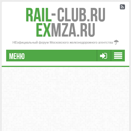
Rail
-
Club.RU
ex
MZA.RU
НЕофициальный форум Московского железнодорожного агентства
МЕНЮ
РЕГИСТРАЦИЯ
FAQ
НАША КОМАНДА
РАСШИРЕННЫЙ ПОИСК
СООБЩЕНИЯ БЕЗ ОТВЕТОВ