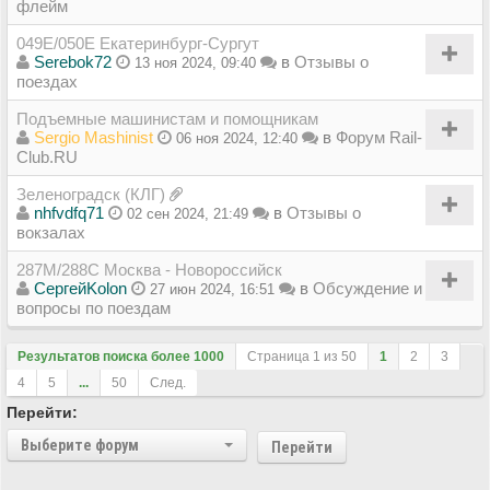
флейм
049Е/050Е Екатеринбург-Сургут
Serebok72
в
Отзывы о
13 ноя 2024, 09:40
поездах
Подъемные машинистам и помощникам
Sergio Mashinist
в
Форум Rail-
06 ноя 2024, 12:40
Club.RU
Зеленоградск (КЛГ)
nhfvdfq71
в
Отзывы о
02 сен 2024, 21:49
вокзалах
287М/288C Москва - Новороссийск
СергейKolon
в
Обсуждение и
27 июн 2024, 16:51
вопросы по поездам
Результатов поиска более 1000
Страница
1
из
50
1
2
3
4
5
...
50
След.
Перейти:
Выберите форум
Перейти