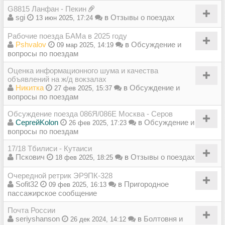
G8815 Ланфан - Пекин
sgi
в
Отзывы о поездах
13 июн 2025, 17:24
Рабочие поезда БАМа в 2025 году
Pshvalov
в
Обсуждение и
09 мар 2025, 14:19
вопросы по поездам
Оценка информационного шума и качества
объявлений на ж/д вокзалах
Никитка
в
Обсуждение и
27 фев 2025, 15:37
вопросы по поездам
Обсуждение поезда 086Я/086Е Москва - Серов
СергейKolon
в
Обсуждение и
26 фев 2025, 17:23
вопросы по поездам
17/18 Тбилиси - Кутаиси
Пскович
в
Отзывы о поездах
18 фев 2025, 18:25
Очередной ретрик ЭР9ПК-328
Sofit32
в
Пригородное
09 фев 2025, 16:13
пассажирское сообщение
Почта России
seriyshanson
в
Болтовня и
26 дек 2024, 14:12