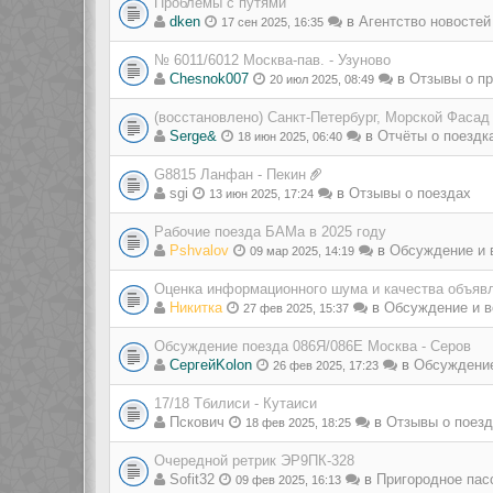
Проблемы с путями
dken
в
Агентство новостей
17 сен 2025, 16:35
№ 6011/6012 Москва-пав. - Узуново
Chesnok007
в
Отзывы о пр
20 июл 2025, 08:49
(восстановлено) Санкт-Петербург, Морской Фасад
Serge&
в
Отчёты о поездк
18 июн 2025, 06:40
G8815 Ланфан - Пекин
sgi
в
Отзывы о поездах
13 июн 2025, 17:24
Рабочие поезда БАМа в 2025 году
Pshvalov
в
Обсуждение и 
09 мар 2025, 14:19
Оценка информационного шума и качества объявл
Никитка
в
Обсуждение и в
27 фев 2025, 15:37
Обсуждение поезда 086Я/086Е Москва - Серов
СергейKolon
в
Обсуждение
26 фев 2025, 17:23
17/18 Тбилиси - Кутаиси
Пскович
в
Отзывы о поез
18 фев 2025, 18:25
Очередной ретрик ЭР9ПК-328
Sofit32
в
Пригородное пас
09 фев 2025, 16:13