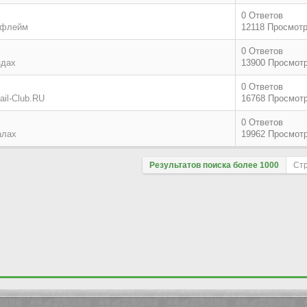
0 Ответов
 флейм
12118 Просмот
0 Ответов
здах
13900 Просмот
0 Ответов
il-Club.RU
16768 Просмот
0 Ответов
алах
19962 Просмот
Результатов поиска более 1000
Ст
Поле сортировки
По