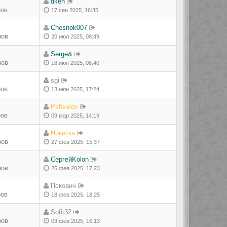
dken
ров
17 сен 2025, 16:35
Chesnok007
ров
20 июл 2025, 08:49
Serge&
ров
18 июн 2025, 06:40
sgi
ров
13 июн 2025, 17:24
Pshvalov
ров
09 мар 2025, 14:19
Никитка
ров
27 фев 2025, 15:37
СергейKolon
ров
26 фев 2025, 17:23
Пскович
ров
18 фев 2025, 18:25
Sofit32
ров
09 фев 2025, 16:13