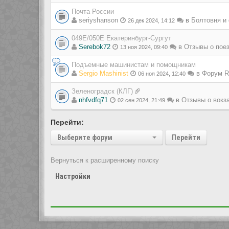
Почта России
seriyshanson
в
Болтовня и
26 дек 2024, 14:12
049Е/050Е Екатеринбург-Сургут
Serebok72
в
Отзывы о пое
13 ноя 2024, 09:40
Подъемные машинистам и помощникам
Sergio Mashinist
в
Форум Ra
06 ноя 2024, 12:40
Зеленоградск (КЛГ)
nhfvdfq71
в
Отзывы о вокз
02 сен 2024, 21:49
Перейти:
Выберите форум
Перейти
Вернуться к расширенному поиску
Настройки
Показать сообщения за: