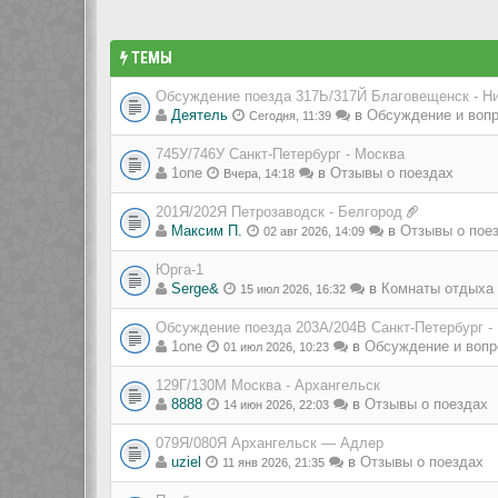
ТЕМЫ
Обсуждение поезда 317Ь/317Й Благовещенск - Н
Деятель
в
Обсуждение и вопр
Сегодня, 11:39
745У/746У Санкт-Петербург - Москва
1one
в
Отзывы о поездах
Вчера, 14:18
201Я/202Я Петрозаводск - Белгород
Максим П.
в
Отзывы о пое
02 авг 2026, 14:09
Юрга-1
Serge&
в
Комнаты отдыха 
15 июл 2026, 16:32
Обсуждение поезда 203А/204В Санкт-Петербург -
1one
в
Обсуждение и вопр
01 июл 2026, 10:23
129Г/130М Москва - Архангельск
8888
в
Отзывы о поездах
14 июн 2026, 22:03
079Я/080Я Архангельск — Адлер
uziel
в
Отзывы о поездах
11 янв 2026, 21:35