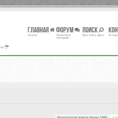
Главная
Форум
Поиск
Ко
Начало
Посмотрите
Весь поиск здесь!
Остава
последние...
тва
Результатов поиска более 1000
Ст