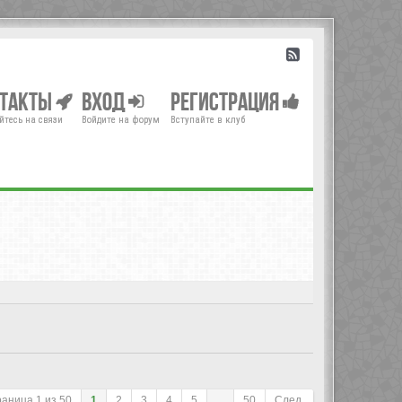
нтакты
Вход
Регистрация
йтесь на связи
Войдите на форум
Вступайте в клуб
раница
1
из
50
1
2
3
4
5
...
50
След.