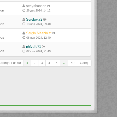
seriyshanson
ров
26 дек 2024, 14:12
Serebok72
ров
13 ноя 2024, 09:40
Sergio Mashinist
ров
06 ноя 2024, 12:40
nhfvdfq71
ров
02 сен 2024, 21:49
раница
1
из
50
1
2
3
4
5
...
50
След.
ле сортировки
Перейти