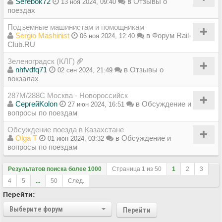
Serebok72
в
Отзывы о
13 ноя 2024, 09:40
поездах
Подъемные машинистам и помощникам
Sergio Mashinist
в
Форум Rail-
06 ноя 2024, 12:40
Club.RU
Зеленоградск (КЛГ)
nhfvdfq71
в
Отзывы о
02 сен 2024, 21:49
вокзалах
287М/288C Москва - Новороссийск
СергейKolon
в
Обсуждение и
27 июн 2024, 16:51
вопросы по поездам
Обсуждение поезда в Казахстане
Olga T
в
Обсуждение и
01 июн 2024, 03:32
вопросы по поездам
Результатов поиска более 1000
Страница
1
из
50
1
2
3
4
5
...
50
След.
Перейти:
Выберите форум
Перейти