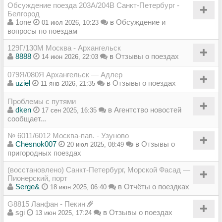
Обсуждение поезда 203А/204В Санкт-Петербург -
Белгород
1one
в
Обсуждение и
01 июл 2026, 10:23
вопросы по поездам
129Г/130М Москва - Архангельск
8888
в
Отзывы о поездах
14 июн 2026, 22:03
079Я/080Я Архангельск — Адлер
uziel
в
Отзывы о поездах
11 янв 2026, 21:35
Проблемы с путями
dken
в
Агентство новостей
17 сен 2025, 16:35
сообщает...
№ 6011/6012 Москва-пав. - Узуново
Chesnok007
в
Отзывы о
20 июл 2025, 08:49
пригородных поездах
(восстановлено) Санкт-Петербург, Морской Фасад —
Пионерский, порт
Serge&
в
Отчёты о поездках
18 июн 2025, 06:40
G8815 Ланфан - Пекин
sgi
в
Отзывы о поездах
13 июн 2025, 17:24