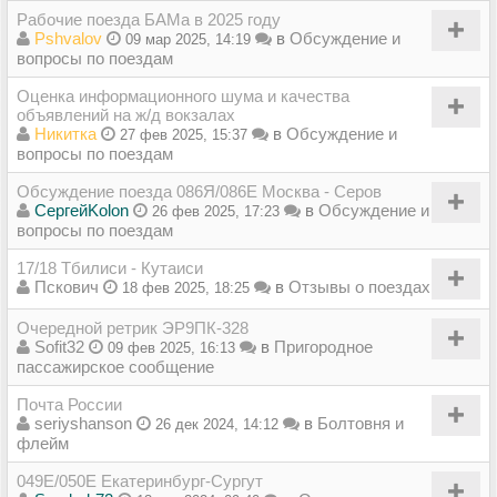
Рабочие поезда БАМа в 2025 году
Pshvalov
в
Обсуждение и
09 мар 2025, 14:19
вопросы по поездам
Оценка информационного шума и качества
объявлений на ж/д вокзалах
Никитка
в
Обсуждение и
27 фев 2025, 15:37
вопросы по поездам
Обсуждение поезда 086Я/086Е Москва - Серов
СергейKolon
в
Обсуждение и
26 фев 2025, 17:23
вопросы по поездам
17/18 Тбилиси - Кутаиси
Пскович
в
Отзывы о поездах
18 фев 2025, 18:25
Очередной ретрик ЭР9ПК-328
Sofit32
в
Пригородное
09 фев 2025, 16:13
пассажирское сообщение
Почта России
seriyshanson
в
Болтовня и
26 дек 2024, 14:12
флейм
049Е/050Е Екатеринбург-Сургут