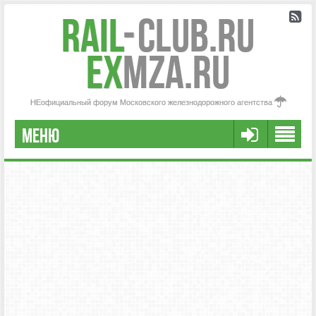
Rail
-
Club.RU
ex
MZA.RU
НЕофициальный форум Московского железнодорожного агентства
МЕНЮ
РЕГИСТРАЦИЯ
FAQ
НАША КОМАНДА
РАСШИРЕННЫЙ ПОИСК
СООБЩЕНИЯ БЕЗ ОТВЕТОВ