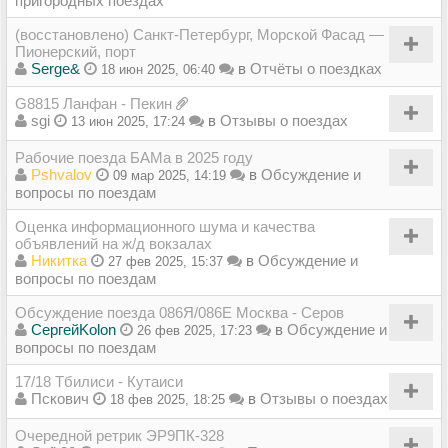
пригородных поездах
(восстановлено) Санкт-Петербург, Морской Фасад —
Пионерский, порт
Serge&
в
Отчёты о поездках
18 июн 2025, 06:40
G8815 Ланфан - Пекин
sgi
в
Отзывы о поездах
13 июн 2025, 17:24
Рабочие поезда БАМа в 2025 году
Pshvalov
в
Обсуждение и
09 мар 2025, 14:19
вопросы по поездам
Оценка информационного шума и качества
объявлений на ж/д вокзалах
Никитка
в
Обсуждение и
27 фев 2025, 15:37
вопросы по поездам
Обсуждение поезда 086Я/086Е Москва - Серов
СергейKolon
в
Обсуждение и
26 фев 2025, 17:23
вопросы по поездам
17/18 Тбилиси - Кутаиси
Пскович
в
Отзывы о поездах
18 фев 2025, 18:25
Очередной ретрик ЭР9ПК-328