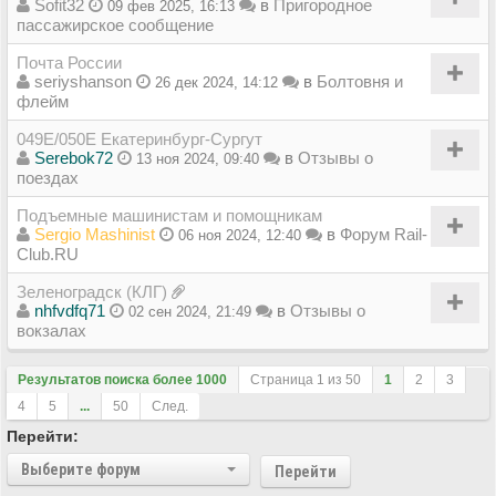
Sofit32
в
Пригородное
09 фев 2025, 16:13
пассажирское сообщение
Почта России
seriyshanson
в
Болтовня и
26 дек 2024, 14:12
флейм
049Е/050Е Екатеринбург-Сургут
Serebok72
в
Отзывы о
13 ноя 2024, 09:40
поездах
Подъемные машинистам и помощникам
Sergio Mashinist
в
Форум Rail-
06 ноя 2024, 12:40
Club.RU
Зеленоградск (КЛГ)
nhfvdfq71
в
Отзывы о
02 сен 2024, 21:49
вокзалах
Результатов поиска более 1000
Страница
1
из
50
1
2
3
4
5
...
50
След.
Перейти:
Выберите форум
Перейти