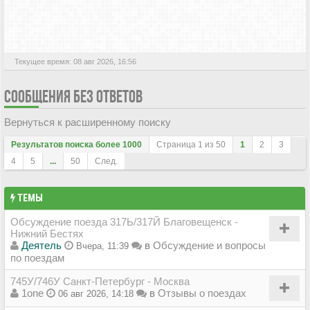
АКТИВНЫЕ ТЕМЫ
Текущее время: 08 авг 2026, 16:56
СООБЩЕНИЯ БЕЗ ОТВЕТОВ
Вернуться к расширенному поиску
Результатов поиска более 1000
Страница
1
из
50
1
2
3
4
5
...
50
След.
ТЕМЫ
Обсуждение поезда 317Ь/317Й Благовещенск -
Нижний Бестях
Деятель
в
Обсуждение и вопросы
Вчера, 11:39
по поездам
745У/746У Санкт-Петербург - Москва
1one
в
Отзывы о поездах
06 авг 2026, 14:18