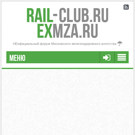
Rail
-
Club.RU
ex
MZA.RU
НЕофициальный форум Московского железнодорожного агентства
МЕНЮ
РЕГИСТРАЦИЯ
FAQ
НАША КОМАНДА
РАСШИРЕННЫЙ ПОИСК
СООБЩЕНИЯ БЕЗ ОТВЕТОВ