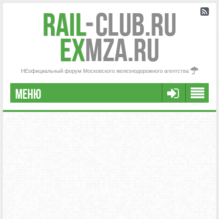
Rail
-
Club.RU
ex
MZA.RU
НЕофициальный форум Московского железнодорожного агентства
МЕНЮ
РЕГИСТРАЦИЯ
FAQ
НАША КОМАНДА
РАСШИРЕННЫЙ ПОИСК
СООБЩЕНИЯ БЕЗ ОТВЕТОВ