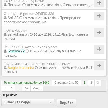
17/18 Тбилиси - Кутаиси
Пскович
в
Отзывы о поездах
18 фев 2025, 18:25
Очередной ретрик ЭР9ПК-328
Sofit32
в
Пригородное
09 фев 2025, 16:13
пассажирское сообщение
Почта России
seriyshanson
в
Болтовня и
26 дек 2024, 14:12
флейм
049Е/050Е Екатеринбург-Сургут
Serebok72
в
Отзывы о
13 ноя 2024, 09:40
поездах
Подъемные машинистам и помощникам
Sergio Mashinist
в
Форум Rail-
06 ноя 2024, 12:40
Club.RU
Результатов поиска более 1000
Страница
1
из
50
1
2
3
4
5
...
50
След.
Перейти:
Выберите форум
Перейти