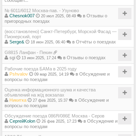
сообщает...
№ 6011/6012 Москва-пав. - Узуново
Chesnok007
в
Отзывы о
20 июл 2025, 08:49
пригородных поездах
(восстановлено) Санкт-Петербург, Морской Фасад —
Пионерский, порт
Serge&
в
Отчёты о поездках
18 июн 2025, 06:40
G8815 Ланфан - Пекин
sgi
в
Отзывы о поездах
13 июн 2025, 17:24
Рабочие поезда БАМа в 2025 году
Pshvalov
в
Обсуждение и
09 мар 2025, 14:19
вопросы по поездам
Оценка информационного шума и качества
объявлений на ж/д вокзалах
Никитка
в
Обсуждение и
27 фев 2025, 15:37
вопросы по поездам
Обсуждение поезда 086Я/086Е Москва - Серов
СергейKolon
в
Обсуждение и
26 фев 2025, 17:23
вопросы по поездам