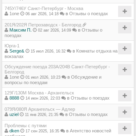
745У/746У Санкт-Петербург - Москва
1one
в
Отзывы о поездах
06 авг 2026, 14:18
201Я/202Я Петрозаводск - Белгород
Максим П.
в
Отзывы о
02 авг 2026, 14:09
поездах
Юрга-1
Serge&
в
Комнаты отдыха на
15 июл 2026, 16:32
вокзалах
Обсуждение поезда 203А/204В Санкт-Петербург -
Белгород
1one
в
Обсуждение и
01 июл 2026, 10:23
вопросы по поездам
129Г/130М Москва - Архангельск
8888
в
Отзывы о поездах
14 июн 2026, 22:03
079Я/080Я Архангельск — Адлер
uziel
в
Отзывы о поездах
11 янв 2026, 21:35
Проблемы с путями
dken
в
Агентство новостей
17 сен 2025, 16:35