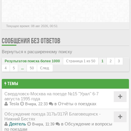
АКТИВНЫЕ ТЕМЫ
Текущее время: 08 авг 2026, 00:51
СООБЩЕНИЯ БЕЗ ОТВЕТОВ
Вернуться к расширенному поиску
Результатов поиска более 1000
Страница
1
из
50
1
2
3
4
5
...
50
След.
ТЕМЫ
Свердловск-Москва на поезде №15 "Урал" 6-7
августа 1995 года
Tesla
в
Отчёты о поездках
Вчера, 22:33
Обсуждение поезда 317Ь/317Й Благовещенск -
Нижний Бестях
Деятель
в
Обсуждение и вопросы
Вчера, 11:39
по поездам