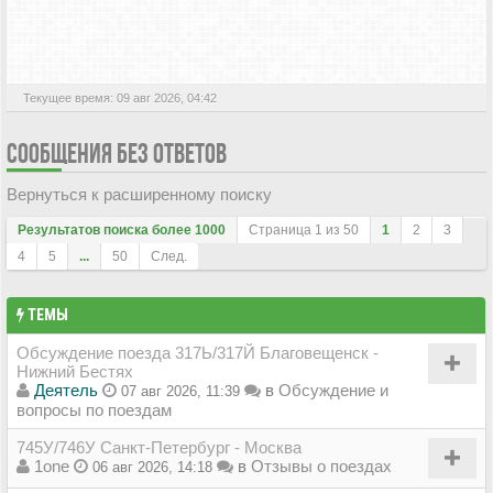
АКТИВНЫЕ ТЕМЫ
Текущее время: 09 авг 2026, 04:42
СООБЩЕНИЯ БЕЗ ОТВЕТОВ
Вернуться к расширенному поиску
Результатов поиска более 1000
Страница
1
из
50
1
2
3
4
5
...
50
След.
ТЕМЫ
Обсуждение поезда 317Ь/317Й Благовещенск -
Нижний Бестях
Деятель
в
Обсуждение и
07 авг 2026, 11:39
вопросы по поездам
745У/746У Санкт-Петербург - Москва
1one
в
Отзывы о поездах
06 авг 2026, 14:18