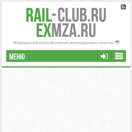
Rail
-
Club.RU
ex
MZA.RU
НЕофициальный форум Московского железнодорожного агентства
МЕНЮ
РЕГИСТРАЦИЯ
FAQ
НАША КОМАНДА
РАСШИРЕННЫЙ ПОИСК
СООБЩЕНИЯ БЕЗ ОТВЕТОВ