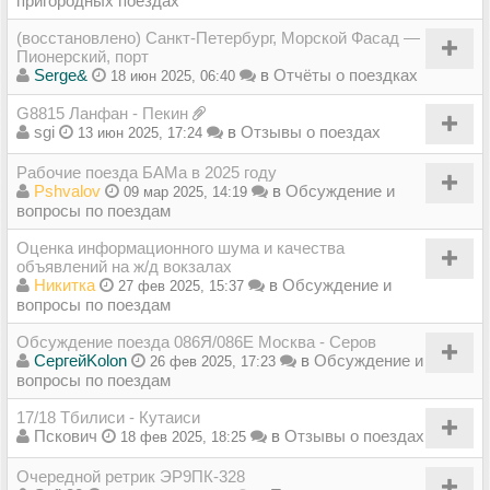
пригородных поездах
(восстановлено) Санкт-Петербург, Морской Фасад —
Пионерский, порт
Serge&
в
Отчёты о поездках
18 июн 2025, 06:40
G8815 Ланфан - Пекин
sgi
в
Отзывы о поездах
13 июн 2025, 17:24
Рабочие поезда БАМа в 2025 году
Pshvalov
в
Обсуждение и
09 мар 2025, 14:19
вопросы по поездам
Оценка информационного шума и качества
объявлений на ж/д вокзалах
Никитка
в
Обсуждение и
27 фев 2025, 15:37
вопросы по поездам
Обсуждение поезда 086Я/086Е Москва - Серов
СергейKolon
в
Обсуждение и
26 фев 2025, 17:23
вопросы по поездам
17/18 Тбилиси - Кутаиси
Пскович
в
Отзывы о поездах
18 фев 2025, 18:25
Очередной ретрик ЭР9ПК-328