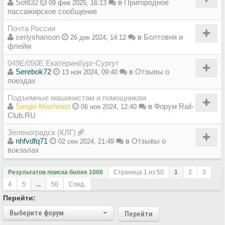
Sofit32
в
Пригородное
09 фев 2025, 16:13
пассажирское сообщение
Почта России
seriyshanson
в
Болтовня и
26 дек 2024, 14:12
флейм
049Е/050Е Екатеринбург-Сургут
Serebok72
в
Отзывы о
13 ноя 2024, 09:40
поездах
Подъемные машинистам и помощникам
Sergio Mashinist
в
Форум Rail-
06 ноя 2024, 12:40
Club.RU
Зеленоградск (КЛГ)
nhfvdfq71
в
Отзывы о
02 сен 2024, 21:49
вокзалах
Результатов поиска более 1000
Страница
1
из
50
1
2
3
4
5
...
50
След.
Перейти:
Выберите форум
Перейти