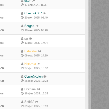
dken
ров
17 сен 2025, 16:35
Chesnok007
ров
20 июл 2025, 08:49
Serge&
ров
18 июн 2025, 06:40
sgi
ров
13 июн 2025, 17:24
Pshvalov
ров
09 мар 2025, 14:19
Никитка
ров
27 фев 2025, 15:37
СергейKolon
ров
26 фев 2025, 17:23
Пскович
ров
18 фев 2025, 18:25
Sofit32
ров
09 фев 2025, 16:13