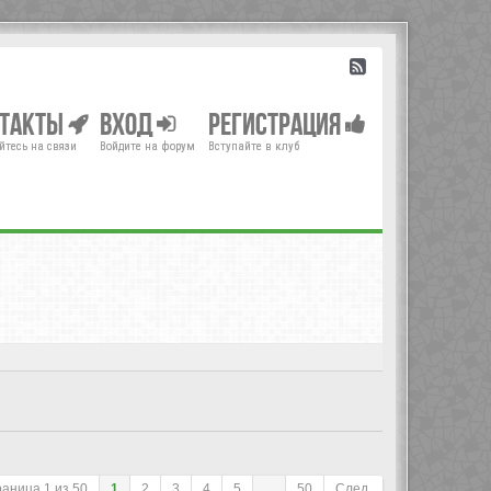
нтакты
Вход
Регистрация
йтесь на связи
Войдите на форум
Вступайте в клуб
раница
1
из
50
1
2
3
4
5
...
50
След.