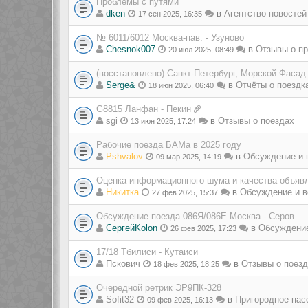
Проблемы с путями
dken
в
Агентство новостей
17 сен 2025, 16:35
№ 6011/6012 Москва-пав. - Узуново
Chesnok007
в
Отзывы о пр
20 июл 2025, 08:49
(восстановлено) Санкт-Петербург, Морской Фасад
Serge&
в
Отчёты о поездк
18 июн 2025, 06:40
G8815 Ланфан - Пекин
sgi
в
Отзывы о поездах
13 июн 2025, 17:24
Рабочие поезда БАМа в 2025 году
Pshvalov
в
Обсуждение и 
09 мар 2025, 14:19
Оценка информационного шума и качества объявл
Никитка
в
Обсуждение и в
27 фев 2025, 15:37
Обсуждение поезда 086Я/086Е Москва - Серов
СергейKolon
в
Обсуждение
26 фев 2025, 17:23
17/18 Тбилиси - Кутаиси
Пскович
в
Отзывы о поез
18 фев 2025, 18:25
Очередной ретрик ЭР9ПК-328
Sofit32
в
Пригородное пас
09 фев 2025, 16:13