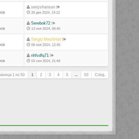
seriyshanson
ров
26 дек 2024, 14:12
Serebok72
ров
13 ноя 2024, 09:40
Sergio Mashinist
ров
06 ноя 2024, 12:40
nhfvdfq71
ров
02 сен 2024, 21:49
раница
1
из
50
1
2
3
4
5
...
50
След.
ле сортировки
Перейти