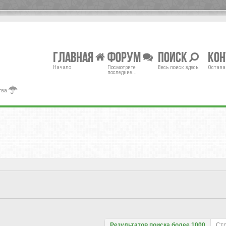
Главная
Форум
Поиск
Ко
Начало
Посмотрите
Весь поиск здесь!
Остава
последние...
тва
Результатов поиска более 1000
Ст