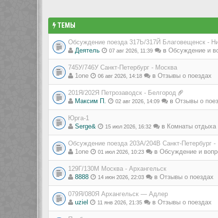
ТЕМЫ
Обсуждение поезда 317Ь/317Й Благовещенск - Н
Деятель
в
Обсуждение и в
07 авг 2026, 11:39
745У/746У Санкт-Петербург - Москва
1one
в
Отзывы о поездах
06 авг 2026, 14:18
201Я/202Я Петрозаводск - Белгород
Максим П.
в
Отзывы о пое
02 авг 2026, 14:09
Юрга-1
Serge&
в
Комнаты отдыха 
15 июл 2026, 16:32
Обсуждение поезда 203А/204В Санкт-Петербург -
1one
в
Обсуждение и вопр
01 июл 2026, 10:23
129Г/130М Москва - Архангельск
8888
в
Отзывы о поездах
14 июн 2026, 22:03
079Я/080Я Архангельск — Адлер
uziel
в
Отзывы о поездах
11 янв 2026, 21:35