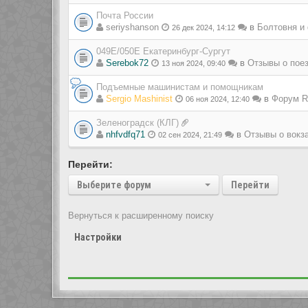
Почта России
seriyshanson
в
Болтовня и
26 дек 2024, 14:12
049Е/050Е Екатеринбург-Сургут
Serebok72
в
Отзывы о пое
13 ноя 2024, 09:40
Подъемные машинистам и помощникам
Sergio Mashinist
в
Форум Ra
06 ноя 2024, 12:40
Зеленоградск (КЛГ)
nhfvdfq71
в
Отзывы о вокз
02 сен 2024, 21:49
Перейти:
Выберите форум
Перейти
Вернуться к расширенному поиску
Настройки
Показать сообщения за: