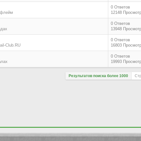
0 Ответов
 флейм
12148 Просмот
0 Ответов
здах
13948 Просмот
0 Ответов
il-Club.RU
16803 Просмот
0 Ответов
алах
19993 Просмот
Результатов поиска более 1000
Ст
Поле сортировки
По