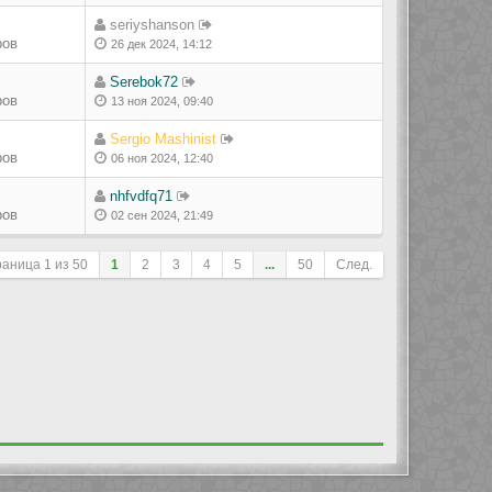
seriyshanson
ров
26 дек 2024, 14:12
Serebok72
ров
13 ноя 2024, 09:40
Sergio Mashinist
ров
06 ноя 2024, 12:40
nhfvdfq71
ров
02 сен 2024, 21:49
раница
1
из
50
1
2
3
4
5
...
50
След.
ле сортировки
Перейти