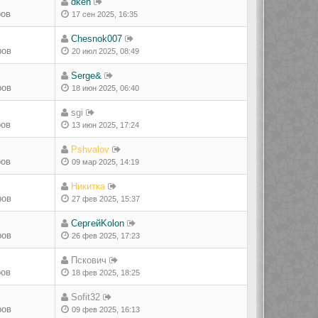
dken
ров
17 сен 2025, 16:35
Chesnok007
ров
20 июл 2025, 08:49
Serge&
ров
18 июн 2025, 06:40
sgi
ров
13 июн 2025, 17:24
Pshvalov
ров
09 мар 2025, 14:19
Никитка
ров
27 фев 2025, 15:37
СергейKolon
ров
26 фев 2025, 17:23
Пскович
ров
18 фев 2025, 18:25
Sofit32
ров
09 фев 2025, 16:13