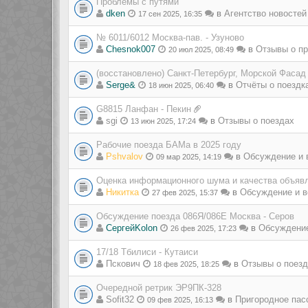
Проблемы с путями
dken
в
Агентство новостей
17 сен 2025, 16:35
№ 6011/6012 Москва-пав. - Узуново
Chesnok007
в
Отзывы о пр
20 июл 2025, 08:49
(восстановлено) Санкт-Петербург, Морской Фасад
Serge&
в
Отчёты о поездк
18 июн 2025, 06:40
G8815 Ланфан - Пекин
sgi
в
Отзывы о поездах
13 июн 2025, 17:24
Рабочие поезда БАМа в 2025 году
Pshvalov
в
Обсуждение и 
09 мар 2025, 14:19
Оценка информационного шума и качества объявл
Никитка
в
Обсуждение и в
27 фев 2025, 15:37
Обсуждение поезда 086Я/086Е Москва - Серов
СергейKolon
в
Обсуждение
26 фев 2025, 17:23
17/18 Тбилиси - Кутаиси
Пскович
в
Отзывы о поез
18 фев 2025, 18:25
Очередной ретрик ЭР9ПК-328
Sofit32
в
Пригородное пас
09 фев 2025, 16:13