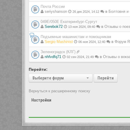
Почта России
seriyshanson
в
Болтовня и
26 дек 2024, 14:12
049Е/050Е Екатеринбург-Сургут
Serebok72
в
Отзывы о пое
13 ноя 2024, 09:40
Подъемные машинистам и помощникам
Sergio Mashinist
в
Форум Ra
06 ноя 2024, 12:40
Зеленоградск (КЛГ)
nhfvdfq71
в
Отзывы о вокз
02 сен 2024, 21:49
Перейти:
Выберите форум
Перейти
Вернуться к расширенному поиску
Настройки
Показать сообщения за: