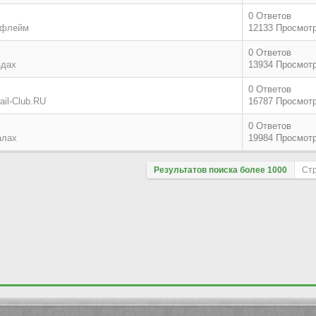
0 Ответов
 флейм
12133 Просмот
0 Ответов
здах
13934 Просмот
0 Ответов
il-Club.RU
16787 Просмот
0 Ответов
алах
19984 Просмот
Результатов поиска более 1000
Ст
Поле сортировки
По