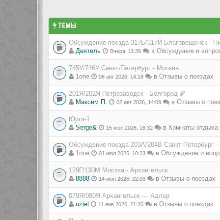
ТЕМЫ
Обсуждение поезда 317Ь/317Й Благовещенск - Н
Деятель
в
Обсуждение и вопро
Вчера, 11:39
745У/746У Санкт-Петербург - Москва
1one
в
Отзывы о поездах
06 авг 2026, 14:18
201Я/202Я Петрозаводск - Белгород
Максим П.
в
Отзывы о пое
02 авг 2026, 14:09
Юрга-1
Serge&
в
Комнаты отдыха 
15 июл 2026, 16:32
Обсуждение поезда 203А/204В Санкт-Петербург -
1one
в
Обсуждение и вопр
01 июл 2026, 10:23
129Г/130М Москва - Архангельск
8888
в
Отзывы о поездах
14 июн 2026, 22:03
079Я/080Я Архангельск — Адлер
uziel
в
Отзывы о поездах
11 янв 2026, 21:35