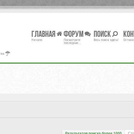
Главная
Форум
Поиск
Ко
Начало
Посмотрите
Весь поиск здесь!
Остава
последние...
тва
Результатов поиска более 1000
Ст