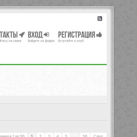
нтакты
Вход
Регистрация
йтесь на связи
Войдите на форум
Вступайте в клуб
раница
1
из
50
1
2
3
4
5
...
50
След.