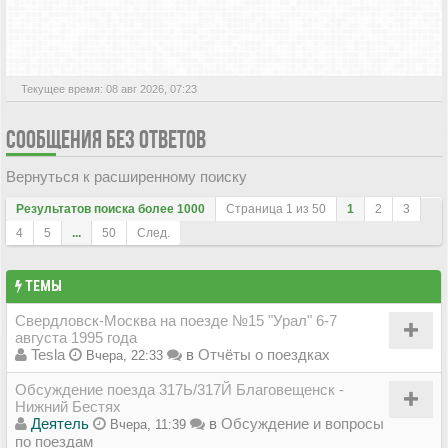
АКТИВНЫЕ ТЕМЫ
Текущее время: 08 авг 2026, 07:23
СООБЩЕНИЯ БЕЗ ОТВЕТОВ
Вернуться к расширенному поиску
Результатов поиска более 1000
Страница
1
из
50
1
2
3
4
5
...
50
След.
ТЕМЫ
Свердловск-Москва на поезде №15 "Урал" 6-7
августа 1995 года
Tesla
в
Отчёты о поездках
Вчера, 22:33
Обсуждение поезда 317Ь/317Й Благовещенск -
Нижний Бестях
Деятель
в
Обсуждение и вопросы
Вчера, 11:39
по поездам