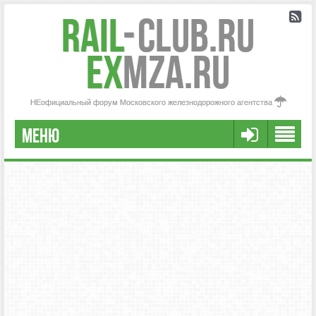
Rail
-
Club.RU
ex
MZA.RU
НЕофициальный форум Московского железнодорожного агентства
МЕНЮ
РЕГИСТРАЦИЯ
FAQ
НАША КОМАНДА
РАСШИРЕННЫЙ ПОИСК
СООБЩЕНИЯ БЕЗ ОТВЕТОВ