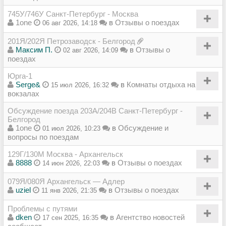
745У/746У Санкт-Петербург - Москва
1one
в
Отзывы о поездах
06 авг 2026, 14:18
201Я/202Я Петрозаводск - Белгород
Максим П.
в
Отзывы о
02 авг 2026, 14:09
поездах
Юрга-1
Serge&
в
Комнаты отдыха на
15 июл 2026, 16:32
вокзалах
Обсуждение поезда 203А/204В Санкт-Петербург -
Белгород
1one
в
Обсуждение и
01 июл 2026, 10:23
вопросы по поездам
129Г/130М Москва - Архангельск
8888
в
Отзывы о поездах
14 июн 2026, 22:03
079Я/080Я Архангельск — Адлер
uziel
в
Отзывы о поездах
11 янв 2026, 21:35
Проблемы с путями
dken
в
Агентство новостей
17 сен 2025, 16:35