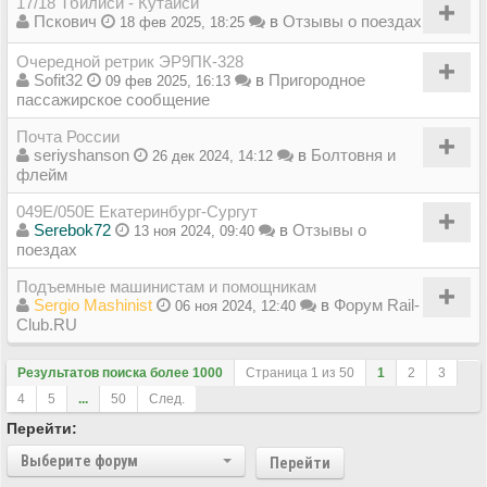
17/18 Тбилиси - Кутаиси
Пскович
в
Отзывы о поездах
18 фев 2025, 18:25
Очередной ретрик ЭР9ПК-328
Sofit32
в
Пригородное
09 фев 2025, 16:13
пассажирское сообщение
Почта России
seriyshanson
в
Болтовня и
26 дек 2024, 14:12
флейм
049Е/050Е Екатеринбург-Сургут
Serebok72
в
Отзывы о
13 ноя 2024, 09:40
поездах
Подъемные машинистам и помощникам
Sergio Mashinist
в
Форум Rail-
06 ноя 2024, 12:40
Club.RU
Результатов поиска более 1000
Страница
1
из
50
1
2
3
4
5
...
50
След.
Перейти:
Выберите форум
Перейти