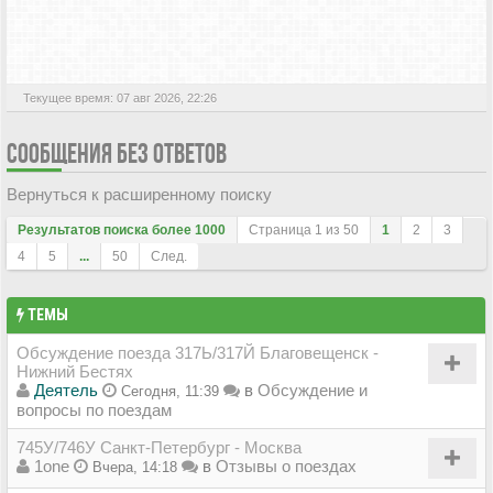
АКТИВНЫЕ ТЕМЫ
Текущее время: 07 авг 2026, 22:26
СООБЩЕНИЯ БЕЗ ОТВЕТОВ
Вернуться к расширенному поиску
Результатов поиска более 1000
Страница
1
из
50
1
2
3
4
5
...
50
След.
ТЕМЫ
Обсуждение поезда 317Ь/317Й Благовещенск -
Нижний Бестях
Деятель
в
Обсуждение и
Сегодня, 11:39
вопросы по поездам
745У/746У Санкт-Петербург - Москва
1one
в
Отзывы о поездах
Вчера, 14:18