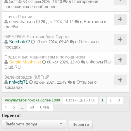
Sofit32
в
Пригородное
09 фев 2025, 16:13
пассажирское сообщение
Почта России
seriyshanson
в
Болтовня и
26 дек 2024, 14:12
флейм
049Е/050Е Екатеринбург-Сургут
Serebok72
в
Отзывы о
13 ноя 2024, 09:40
поездах
Подъемные машинистам и помощникам
Sergio Mashinist
в
Форум Rail-
06 ноя 2024, 12:40
Club.RU
Зеленоградск (КЛГ)
nhfvdfq71
в
Отзывы о
02 сен 2024, 21:49
вокзалах
Результатов поиска более 1000
Страница
1
из
50
1
2
3
4
5
...
50
След.
Перейти:
Выберите форум
Перейти