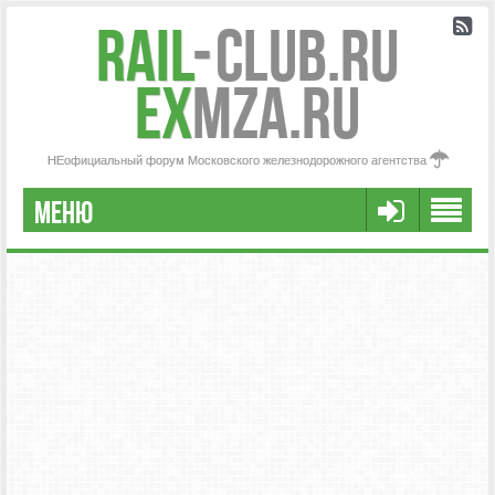
Rail
-
Club.RU
ex
MZA.RU
НЕофициальный форум Московского железнодорожного агентства
МЕНЮ
РЕГИСТРАЦИЯ
FAQ
НАША КОМАНДА
РАСШИРЕННЫЙ ПОИСК
СООБЩЕНИЯ БЕЗ ОТВЕТОВ