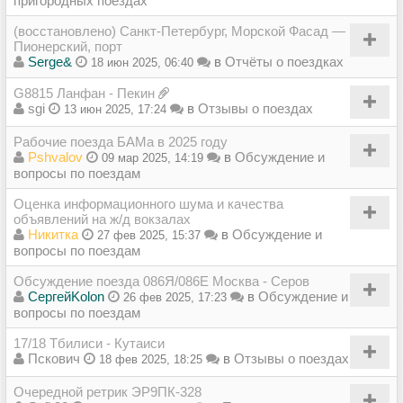
пригородных поездах
(восстановлено) Санкт-Петербург, Морской Фасад —
Пионерский, порт
Serge&
в
Отчёты о поездках
18 июн 2025, 06:40
G8815 Ланфан - Пекин
sgi
в
Отзывы о поездах
13 июн 2025, 17:24
Рабочие поезда БАМа в 2025 году
Pshvalov
в
Обсуждение и
09 мар 2025, 14:19
вопросы по поездам
Оценка информационного шума и качества
объявлений на ж/д вокзалах
Никитка
в
Обсуждение и
27 фев 2025, 15:37
вопросы по поездам
Обсуждение поезда 086Я/086Е Москва - Серов
СергейKolon
в
Обсуждение и
26 фев 2025, 17:23
вопросы по поездам
17/18 Тбилиси - Кутаиси
Пскович
в
Отзывы о поездах
18 фев 2025, 18:25
Очередной ретрик ЭР9ПК-328