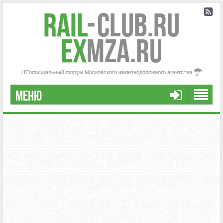
Rail
-
Club.RU
ex
MZA.RU
НЕофициальный форум Московского железнодорожного агентства
МЕНЮ
РЕГИСТРАЦИЯ
FAQ
НАША КОМАНДА
РАСШИРЕННЫЙ ПОИСК
СООБЩЕНИЯ БЕЗ ОТВЕТОВ