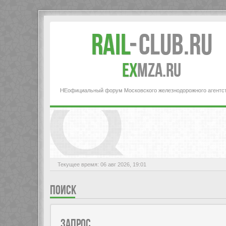
Rail
-
Club.RU
ex
MZA.RU
НЕофициальный форум Московского железнодорожного агентс
Текущее время: 06 авг 2026, 19:01
ПОИСК
ЗАПРОС