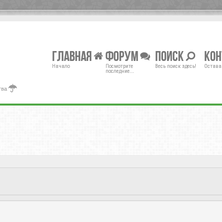
Главная
Форум
Поиск
Ко
Начало
Посмотрите
Весь поиск здесь!
Остава
последние...
тва