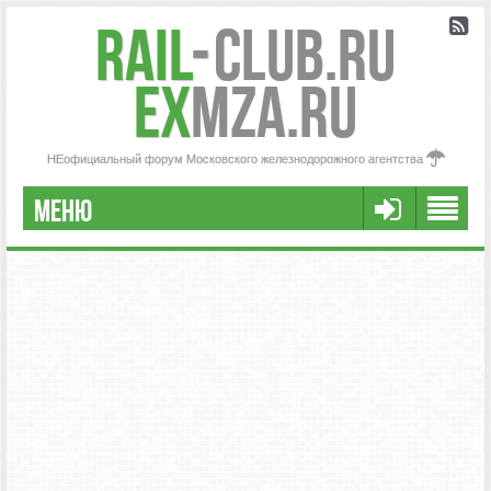
Rail
-
Club.RU
ex
MZA.RU
НЕофициальный форум Московского железнодорожного агентства
МЕНЮ
РЕГИСТРАЦИЯ
FAQ
НАША КОМАНДА
РАСШИРЕННЫЙ ПОИСК
СООБЩЕНИЯ БЕЗ ОТВЕТОВ