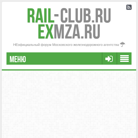
Rail
-
Club.RU
ex
MZA.RU
НЕофициальный форум Московского железнодорожного агентства
МЕНЮ
РЕГИСТРАЦИЯ
FAQ
НАША КОМАНДА
РАСШИРЕННЫЙ ПОИСК
СООБЩЕНИЯ БЕЗ ОТВЕТОВ