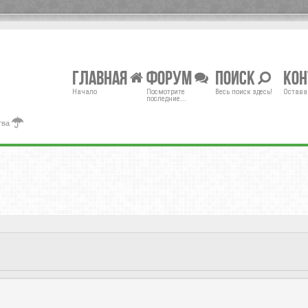
Главная
Форум
Поиск
Ко
Начало
Посмотрите
Весь поиск здесь!
Остава
последние...
тва