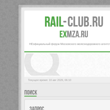
Rail
-
Club.RU
ex
MZA.RU
НЕофициальный форум Московского железнодорожного агентс
Текущее время: 10 авг 2026, 06:10
ПОИСК
ЗАПРОС