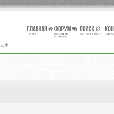
Главная
Форум
Поиск
Ко
Начало
Посмотрите
Весь поиск здесь!
Остава
последние...
тва