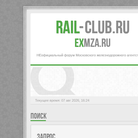
Rail
-
Club.RU
ex
MZA.RU
НЕофициальный форум Московского железнодорожного агентс
Текущее время: 07 авг 2026, 16:24
ПОИСК
ЗАПРОС