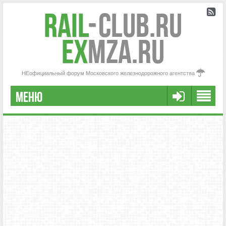
Rail
-
Club.RU
ex
MZA.RU
НЕофициальный форум Московского железнодорожного агентства
МЕНЮ
РЕГИСТРАЦИЯ
FAQ
НАША КОМАНДА
РАСШИРЕННЫЙ ПОИСК
СООБЩЕНИЯ БЕЗ ОТВЕТОВ