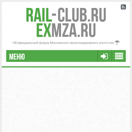
Rail
-
Club.RU
ex
MZA.RU
НЕофициальный форум Московского железнодорожного агентства
МЕНЮ
РЕГИСТРАЦИЯ
FAQ
НАША КОМАНДА
РАСШИРЕННЫЙ ПОИСК
СООБЩЕНИЯ БЕЗ ОТВЕТОВ