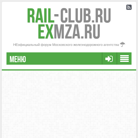
Rail
-
Club.RU
ex
MZA.RU
НЕофициальный форум Московского железнодорожного агентства
МЕНЮ
РЕГИСТРАЦИЯ
FAQ
НАША КОМАНДА
РАСШИРЕННЫЙ ПОИСК
СООБЩЕНИЯ БЕЗ ОТВЕТОВ