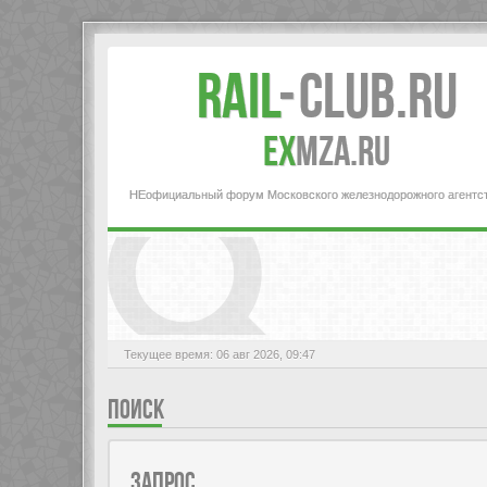
Rail
-
Club.RU
ex
MZA.RU
НЕофициальный форум Московского железнодорожного агентс
Текущее время: 06 авг 2026, 09:47
ПОИСК
ЗАПРОС