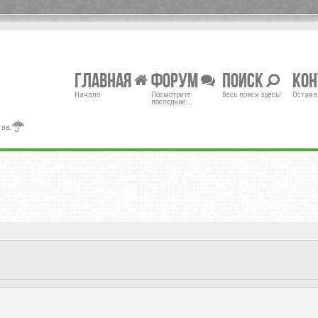
Главная
Форум
Поиск
Ко
Начало
Посмотрите
Весь поиск здесь!
Остава
последние...
тва