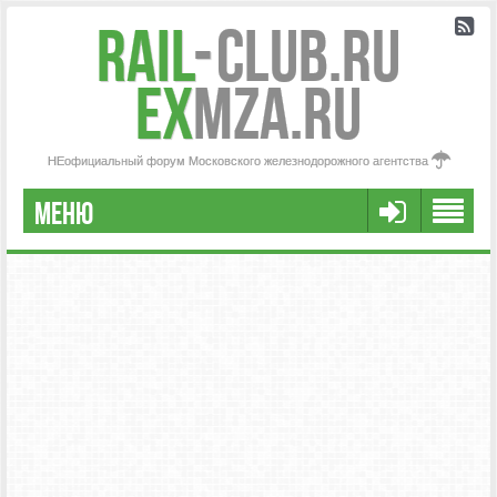
Rail
-
Club.RU
ex
MZA.RU
НЕофициальный форум Московского железнодорожного агентства
МЕНЮ
РЕГИСТРАЦИЯ
FAQ
НАША КОМАНДА
РАСШИРЕННЫЙ ПОИСК
СООБЩЕНИЯ БЕЗ ОТВЕТОВ