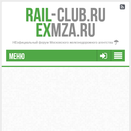
Rail
-
Club.RU
ex
MZA.RU
НЕофициальный форум Московского железнодорожного агентства
МЕНЮ
РЕГИСТРАЦИЯ
FAQ
НАША КОМАНДА
РАСШИРЕННЫЙ ПОИСК
СООБЩЕНИЯ БЕЗ ОТВЕТОВ