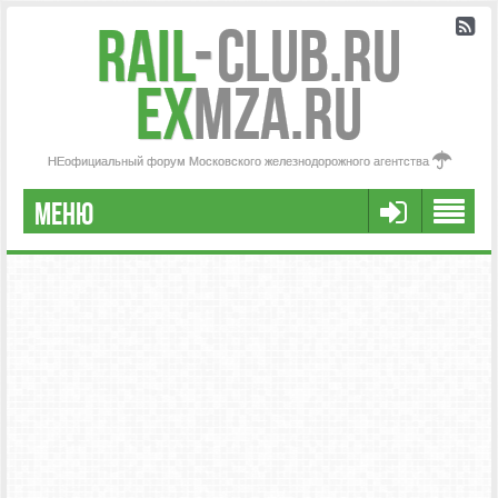
Rail
-
Club.RU
ex
MZA.RU
НЕофициальный форум Московского железнодорожного агентства
МЕНЮ
РЕГИСТРАЦИЯ
FAQ
НАША КОМАНДА
РАСШИРЕННЫЙ ПОИСК
СООБЩЕНИЯ БЕЗ ОТВЕТОВ