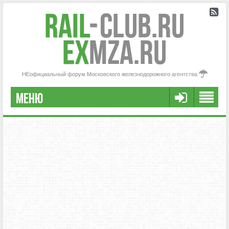
Rail
-
Club.RU
ex
MZA.RU
НЕофициальный форум Московского железнодорожного агентства
МЕНЮ
РЕГИСТРАЦИЯ
FAQ
НАША КОМАНДА
РАСШИРЕННЫЙ ПОИСК
СООБЩЕНИЯ БЕЗ ОТВЕТОВ